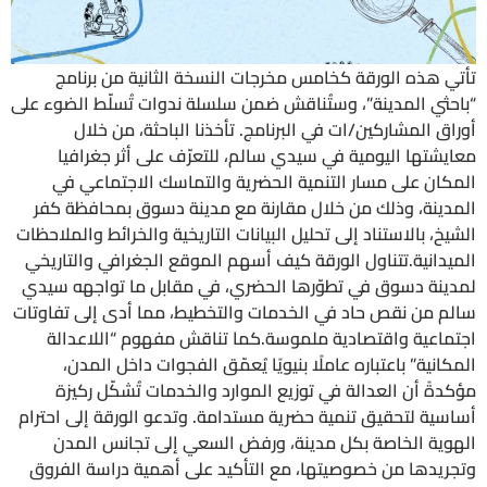
تأتي هذه الورقة كخامس مخرجات النسخة الثانية من برنامج
“باحثي المدينة”، وستُناقش ضمن سلسلة ندوات تُسلّط الضوء على
أوراق المشاركين/ات في البرنامج. تأخذنا الباحثة، من خلال
معايشتها اليومية في سيدي سالم، للتعرّف على أثر جغرافيا
المكان على مسار التنمية الحضرية والتماسك الاجتماعي في
المدينة، وذلك من خلال مقارنة مع مدينة دسوق بمحافظة كفر
الشيخ، بالاستناد إلى تحليل البيانات التاريخية والخرائط والملاحظات
الميدانية.تتناول الورقة كيف أسهم الموقع الجغرافي والتاريخي
لمدينة دسوق في تطوّرها الحضري، في مقابل ما تواجهه سيدي
سالم من نقص حاد في الخدمات والتخطيط، مما أدى إلى تفاوتات
اجتماعية واقتصادية ملموسة.كما تناقش مفهوم “اللاعدالة
المكانية” باعتباره عاملًا بنيويًا يُعمّق الفجوات داخل المدن،
مؤكدةً أن العدالة في توزيع الموارد والخدمات تُشكّل ركيزة
أساسية لتحقيق تنمية حضرية مستدامة. وتدعو الورقة إلى احترام
الهوية الخاصة بكل مدينة، ورفض السعي إلى تجانس المدن
وتجريدها من خصوصيتها، مع التأكيد على أهمية دراسة الفروق