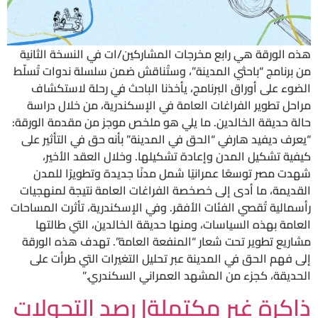
هذه الورقة هي رابع مخرجات المشاركين/ات في النسخة الثانية
من برنامج “باحثي المدينة”، وستُناقش ضمن سلسلة ندوات تُسلّط
الضوء على أوراق البرنامج، يأخذنا الباحث في رحلة لاستكشاف
مراحل تطوير الفراغات العامة في الإسكندرية، من خلال دراسة
حالة حديقة الخالدين. ما يلي هو ملخص موجز من مقدمة الورقة:
“يعرف ديفيد هارفي “الحق في المدينة” بأنه حق في التأثير على
كيفية تشكيل المدن وإعادة تشكيلها. وخلال العقد الأخير،
شهدت مصر توسعًا عمرانيًا شمل مدنًا جديدة وتطويرًا للمدن
القديمة، ما أدى إلى خصخصة الفراغات العامة نتيجة لمنهجيات
رأسمالية تُقصي الفئات الأفقر. وفي الإسكندرية، تأثرت المساحات
العامة بهذه السياسات، ومنها حديقة الخالدين، التي طالتها
مشاريع تطوير تحت شعار “المنفعة العامة”. تهدف هذه الورقة
إلى فهم الحق في المدينة عبر تحليل التغيرات التي طرأت على
الحديقة، كجزء من المشهد العمراني السكندري.”
ذاكرة غير مكتملة| رصد التحولات