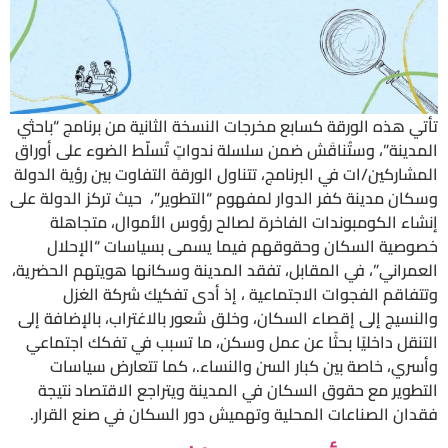
تأتي هذه الورقة كسابع مخرجات النسخة الثانية من برنامج “باحثي
المدينة”، وستُناقَش ضمن سلسلة ندواتٍ تُسلّط الضوء على أوراق
المشاركين/ات في البرنامج، تتناول الورقة التفاوت بين رؤية الدولة
وسكان مدينة كفر الدوار لمفهوم “التطوير”، حيث تركز الدولة على
إنشاء الكومبوندات الفاخرة لصالح رؤوس الأموال، متجاهلة
خصوصية السكان وحقوقهم فيما يسمى بسياسات “الإحلال
العمراني”، في المقابل، تفقد المدينة وسكانها هويتهم الحضرية،
وتتفاقم الفجوات الاجتماعية ، إذ أدى تفكيك شركة الغزل
والنسيج إلى إقصاء السكان، وخلق شعور بالاغتراب، بالإضافة إلى
التنقل داخليًا بحثًا عن عمل وسكن، ما تسبب في تفكك اجتماعي
وأسري، خاصة بين كبار السن والنساء.، كما تتعارض سياسات
التطوير مع حقوق السكان في المدينة ويتراجع الاقتصاد نتيجة
فقدان الصناعات المحلية وتهميش دور السكان في صنع القرار.