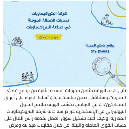
تأتي هذه الورقة كثامن مخرجات النسخة الثانية من برنامج “باحثي
المدينة”، وستُناقَش ضمن سلسلة ندواتٍ تُسلّط الضوء على أوراق
المشاركين/ات في البرنامج. تكشف الورقة ملامح التحول
النيوليبرالي في الإسكندرية عبر دراسة حالة شركة البتروكيماويات
المصرية، وكيف أُُعيد تشكيل سوق العمل لخدمة رأس المال على
حساب القوى العاملة والبيئة، من خلال مقابلات ميدانية وعرض