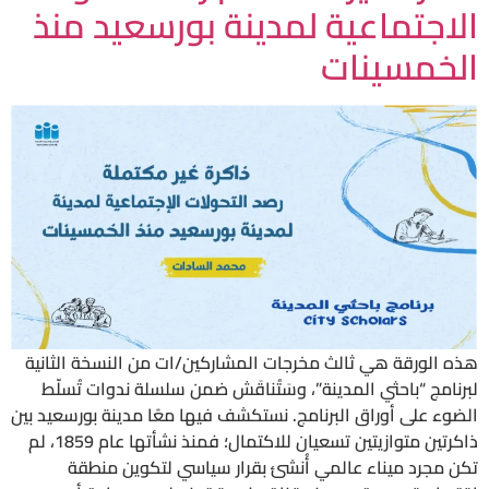
الاجتماعية لمدينة بورسعيد منذ
الخمسينات
هذه الورقة هي ثالث مخرجات المشاركين/ات من النسخة الثانية
لبرنامج “باحثي المدينة”، وسَتُناقَش ضمن سلسلة ندوات تُسلّط
الضوء على أوراق البرنامج. نستكشف فيها معًا مدينة بورسعيد بين
ذاكرتين متوازيتين تسعيان للاكتمال؛ فمنذ نشأتها عام 1859، لم
تكن مجرد ميناء عالمي أُنشئ بقرار سياسي لتكوين منطقة