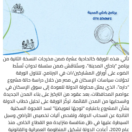
تأتي هذه الورقة كالحادية عشرة ضمن مخرجات النسخة الثانية من
برنامج “باحثي المدينة”، وستُناقَش ضمن سلسلة تدواتٍ تُسلّط
الضوء على أوراق المشاركين/ات في البرنامج، تتناول الورقة
تحوّلات سياسات الإسكان في مصر من خلال دراسة حالة مشروع
“داره”، الذي يمثل محاولة الدولة للعودة إلى سوق الإسكان في
عواصم المحافظات، بعد عقود من التركيز على بناء المدن الجديدة
وانسحابها من المدن القائمة. تركّز الورقة على تحليل خطاب الدولة
بشأن المشروع باعتباره “توجهًا تعويضيًا” لسد الفجوة السكنية
الناتجة عن انسحاب الدولة، وتفحص آليات تخصيص الأراضي وسبل
السيطرة عليها في ظل منافسة متزايدة مع القطاع الخاص. منذ
عام 2020، أعادت الدولة تشكيل المنظومة العمرانية والقانونية