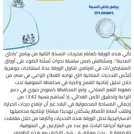
تأتي هذه الورقة كعاشر مخرجات النسخة الثانية من برنامج “باحثي
المدينة”، وستُناقَش ضمن سلسلة ندواتٍ تُسلّط الضوء على أوراق
المشاركين/ات في البرنامج، تتناول الورقة عدة استنتاجات جوهرية
تُلخّص التحديات المناخية التي تواجه القطاع الزراعي في مصر، من
خلال تحليل إنتاجية القمح والذرة في محافظة المنوفية تحت
ضغوط التغير المناخي. وتبرز المحافظة كنموذج حيوي في دعم
الزراعة وتحقيق الأمن الغذائي، إذ تُساهم بنسبة 3.62٪ من
إجمالي المساحة المحصولية في البلاد.غير أن ارتفاع درجات الحرارة
وتقلب أنماط الأمطار يشكّلان تهديدًا مباشرًا لإنتاجية محاصيلها
الاستراتيجية.تحلل الورقة هذه التحديات وآثارها من خلال مقابلات
ميدانية أجراها الباحث مع عدد من المزارعين في المنوفية،
بالإضافة إلى بحثٍ معمّق في سُبل التكيف مع هذه الظواهر