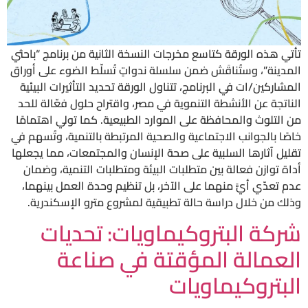
تأتي هذه الورقة كتاسع مخرجات النسخة الثانية من برنامج “باحثي
المدينة”، وستُناقَش ضمن سلسلة ندواتٍ تُسلّط الضوء على أوراق
المشاركين/ات في البرنامج، تتناول الورقة تحديد التأثيرات البيئية
الناتجة عن الأنشطة التنموية في مصر، واقتراح حلول فعّالة للحد
من التلوث والمحافظة على الموارد الطبيعية. كما تولي اهتمامًا
خاصًا بالجوانب الاجتماعية والصحية المرتبطة بالتنمية، وتُسهم في
تقليل آثارها السلبية على صحة الإنسان والمجتمعات، مما يجعلها
أداة توازن فعالة بين متطلبات البيئة ومتطلبات التنمية، وضمان
عدم تعدّي أيًّ منهما على الآخر، بل تنظيم وحدة العمل بينهما،
وذلك من خلال دراسة حالة تطبيقية لمشروع مترو الإسكندرية.
شركة البتروكيماويات: تحديات
العمالة المؤقتة في صناعة
البتروكيماويات