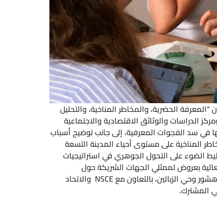
يوم الخميس الموافق 23 أبريل 2026 مائدة مستديرة ثرية بعنوان “المعرفة الحضرية، والمخاطر المناخية، والتحليل
ستوى الأحياء في الإسكندرية”، بمشاركة ممثلين عن جامعة باريس 8 (Paris 8) وجامعة سيتي Paris Cité University ومركز الدراسات والوثائق الاقتصادية والاجتماعية
اض رؤية المؤسسة وأهدافها في سد الفجوات المعرفية، إلى جانب توضيح أسباب
اطر المناخية على مستوى أحياء المدينة التسعة
سليط الضوء على التحول الجوهري في استراتيجيات
فعالية بعروض لممثلي الجهات الشريكة حول
مشروعاتهم، مثل مشروع (Fairville Lab) وتطبيق هذا المشروع في مصر تحت عنوان Giza Fairville Lab في منطقة منشية دهشور وحي الزبالين، بالتعاون مع NSCE والاتحاد
ي المشترك.