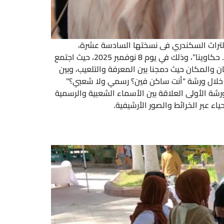
 التراث السكندري فى نسختها السادسة عشرة،
بالتعاون مع مركز الدراسات السكندرية (CEAlex)، نظم الإنسان والمدينة للأبحاث الإنسانية والاجتماعية، ورشة عمل “مدينتنا .. حكاوينا”، وذلك في يوم 8 نوفمبر 2025، حيث اجتمع
 والمكان حيث دمجنا بين المعرفة والتلعيب، وبين
ن خلال ورشة “أنت ساكن فين؟ رسمي ولا شعبي؟”
لورشة الأولى العلاقة بين الأسماء الشعبية والرسمية
ياء عبر الخرائط والصور الأرشيفية.