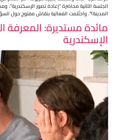
الجلسة الثانية محاضرة “إعادة تصور الإسكندرية”، ومش
المدينة؟”. واختُتمت الفعالية بنقاش مفتوح حول السؤ
مائدة مستديرة: المعرفة ال
الإسكندرية