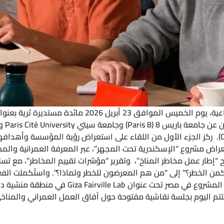
استضاف الإنسان والمدينة للأبحاث الإنسانية والاجتماعية، 
على م
والقانونية (CEDEJ) ومركز الدراسات السكندرية (CEAlex). ركز الجزء الأول من اللقاء على استعر
راض مشروع “الإسكندرية تحت المجهر”، عبر المعرفة العمرانية والمخ
شرح “إطار عمل مخاطر المناخ”، وتقرير “مؤشرات تقييم المخاطر”، مع ت
يكمن الخطر؟” إلى “من هم المعرضون للخطر ولماذا؟”. واستُكملت ال
ختتم اليوم بجلسة نقاشية مفتوحة حول آفاق العمل العمراني والمناخ