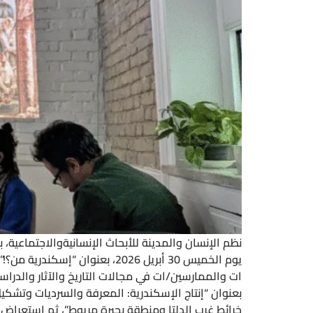
يوم الخميس 30 أبريل 2026، بع
ات والممارسين/ات في مجالات التاريخ والآثار والدراسات
بعنوان “إنتاج الإسكندرية: المعرفة والسرديات وتشك
خرائط غرب الدلتا ومنطقة بحيرة مريوط”، ثم استعراض 