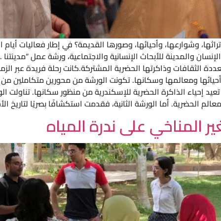
اثها، وشوارعها، وأحيائها، وصورها القديمة؟ في إطار فعاليات أيام
 الثقافات وذاكرتها الحضرية المشتركة.كانت رحلة فريدة عبر الزمان
 أحيائها ومعالمها وسكانها. تكونت الورشة من محورين متكاملين م
ية تعيد إحياء الذاكرة الحضرية للإسكندرية من منظور سكانها. تناولت ا
عالم الحضرية. أما الورشة الثانية، فقدمت استكشافًا بصريًا لتاريخ الأح
ير المناخي على ندرة المياه