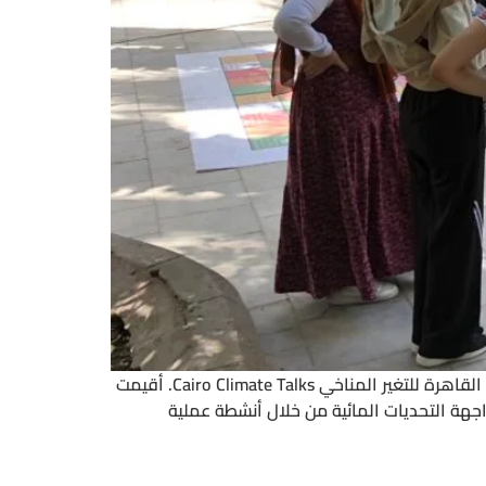
نظم الإنسان والمدينة ورشة عمل تفاعلية حول تأثير التغير المناخي على ندرة المياه، وذلك ضمن المهرجان الصيفي لمنتدى القاهرة للتغير المناخي Cairo Climate Talks. أقيمت
ك فيها 12 مشارك/ة ناقشوا حلولاً مبتكرة لمواجهة التحديات المائية من خلال أنشطة عملية