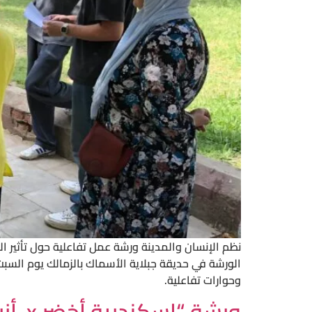
وحوارات تفاعلية.
ورشة “إسكندرية أخضر x أزرق”