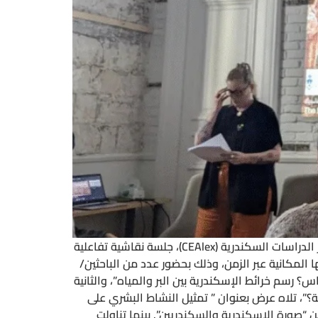
نظم الإنسان والمدينة للأبحاث الإنسانيةوالاجتماعية، بالتعاون مع قسم التاريخ والدراسات الكلاسيكية بجامعة تورنتو، ومركز الدراسات السكندرية (CEAlex)، جلسة نقاشية تفاعلية
ثيلاتها المكانية عبر الزمن، وذلك بحضور عدد من الباحثين/
؟ رسم خرائط الإسكندرية بين البر والمياه”، والثانية
؟”، تلاه عرض بعنوان ” تمثيل النشاط البشري على
 “صورة الإسكندرية والسكندريين”. بينما تناولت