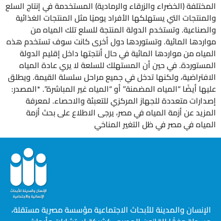
المختلفة (الخضراء والزرقاء والرمادية) المستخدمة في إنتاج السلع
والمنتجات التي يستهلكها الأفراد يوميًا مثل المنتجات الغذائية
والصناعية. وتستخدم الدولة المنتجة للسلع تلك المياه من
مواردها المائية. وتستوردها دول أخرى كانت سوف تستخدم هذه
المياه من مواردها المائية في حال أنتجتها داخل إقليم الدولة
المستوردة. في حين أن المستهلك للسلعة لا يري عادة المياه
الافتراضية، ولكنها تدخل في جميع مراحل سلسلة القيمة. ويطلق
عليها أيضًا “المياه المضمنة” أو “المياه غير المباشرة”. *المصدر:
إصدارات متعددة للجهاز المركزي للتعبئة والاحصاء. لمعرفة
المزيد عن أزمة المياه في مصر، يرجى الاطلاع على بحث أزمة
المياه في مصر في ظل التغير المناخي
الإنسان والمدينة للأبحاث الاجتماعية مؤسسة مصرية مستقلة،