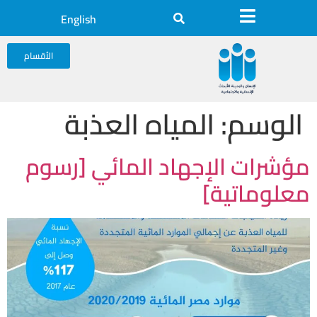
English
الأقسام
الوسم:
المياه العذبة
مؤشرات الإجهاد المائي [رسوم
معلوماتية]