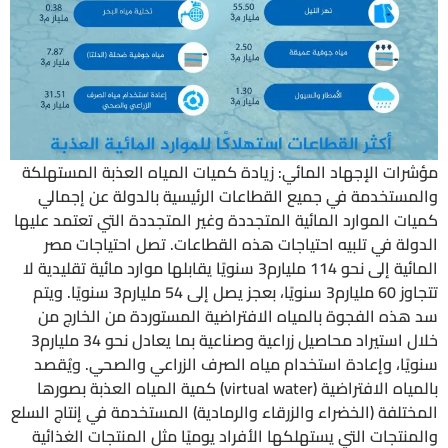
مؤشرات الإجهاد المائي: زيادة كميات المياه العذبة المستهلكة
والمستخدمة في جميع القطاعات الرئيسية بالدولة عن إجمالي
كميات الموارد المائية المتجددة وغير المتجددة التي تعتمد عليها
الدولة في تلبيه احتياجات هذه القطاعات. تصل احتياجات مصر
المائية إلى نحو 114 مليارم3 سنويًا يقابلها موارد مائية تقليدية لا
تتجاوز 60 مليارم3 سنويًا، بعجز يصل إلى 54 مليارم3 سنويًا. ويتم
سد هذه الفجوة بالمياه الافتراضية المستوردة من الخارج من
خلال استيراد محاصيل زراعية وصناعية بما يعادل نحو 34 مليارم3
سنويًا، وإعادة استخدام مياه الصرف الزراعي والصحي. ويُقصد
بالمياه الافتراضية (virtual water) كمية المياه العذبة بصورها
المختلفة (الخضراء والزرقاء والرمادية) المستخدمة في إنتاج السلع
والمنتجات التي يستهلكها الأفراد يوميًا مثل المنتجات الغذائية