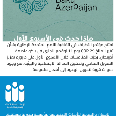
افتتح مؤتمر الأطراف في اتفاقية الأمم المتحدة الإطارية بشأن
تغير المناخ COP 29 يوم 11 نوفمبر الجاري في باكو عاصمة
أذربيجان. ركزت المناقشات خلال الأسبوع الأول على ضرورة تعزيز
التمويل المناخي وتحقيق العدالة الاجتماعية والبيئية، مع وجود
دعوات قوية لتحويل الوعود إلى أفعال ملموسة.
الإنسان والمدينة للأبحاث الاجتماعية مؤسسة مصرية مستقلة،