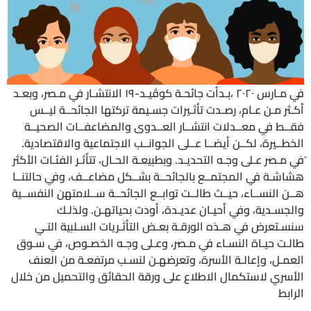
في مـارس ٢٠٢٠ ،بـدأت جائحـة كوڤيـد-١٩ الانتشـار في مـصر، وبعـد
أكـثر مـن عـام، رصـدت تأثـيرات جسـيمة تركتها الجائحــة ليــس
فقــط في معــدلات انتشــار العــدوى والمضاعفــات الصحيــة
الخطــيرة، لكــن أيضــا عــلى الجوانــب الاجتماعية والاقتصادية.
ًفي مـصر عـلى وجـه التحديـد. وبطبيعـة الحـال، تتأثـر الفئـات الأكثر
هشاشـة في المجتمــع بالجائحــة بشــكل مضاعــف، وفي حالتنــا
هــن النســاء، حيــث طالــت توابــع الجائحــة ســلامتهن النفســية
والجسـدية، وفي أحيـان عديـدة، أودت بحياتهـن. ولذلـك
سنسـتعرض في هـذه الورقـة بعـض التأثـريات السـلبية التـي
طالـت حيـاة النسـاء في مـصر، وعـلى وجـه الخصـوص، في سـوق
العمـل، وإعالـة الأسرة، وتعرضهـن لنسـب مرتفعـة من العنف
الأسري لاستكمال الاطلاع على ورقة الحقائق والتحميل من خلال
الرابط