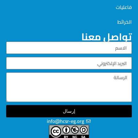
فاعليات
الخرائط
تواصل معنا
إرسال
info@hcsr-eg.org