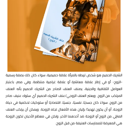
الشريك الحميم هو شخص تربطه بالمرأة علاقة حميمية، سواء كان ذلك بصفة رسمية
-الزوج- أو في إطار علاقة معاشرة أو علاقة غرامية منتظمة. وفي مصر، باعتبار
العوامل الثقافية والدينية، يصنف العنف الصادر من الشريك الحميم بأنه العنف
المرتكب من الزوج. ويعتبر العنف الزوجي/عنف الشريك الحميم أي سلوك عنيف صادر
من الزوج، سواءً كان جسديًا، نفسيًا، جنسيًا، اقتصاديًا أو سلوكيات تحكمية في حياة
الزوجة، أو أن يكون تهديدًا بإتيان هذه الأفعال تجاه الزوجة. ويمكن أن يرتكب العنف
المنزلي من الزوج أو الزوجة ضد أحدهما الآخر، ولكن في معظم الأحيان تكون الزوجة
هي المعرضة للممارسات العنيفة من قبل الزوج.