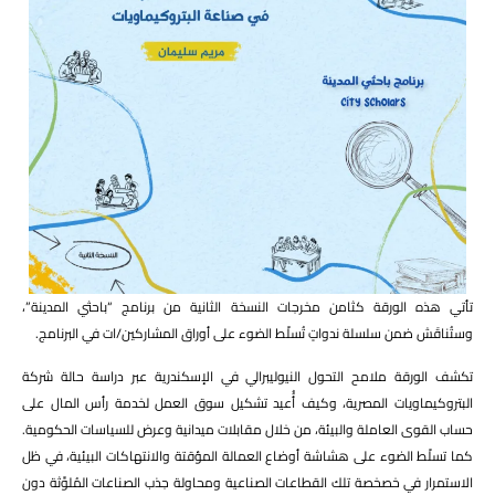
تأتي هذه الورقة كثامن مخرجات النسخة الثانية من برنامج “باحثي المدينة”،
وستُناقَش ضمن سلسلة ندواتٍ تُسلّط الضوء على أوراق المشاركين/ات في البرنامج.
تكشف الورقة ملامح التحول النيوليبرالي في الإسكندرية عبر دراسة حالة شركة
البتروكيماويات المصرية، وكيف أُُعيد تشكيل سوق العمل لخدمة رأس المال على
حساب القوى العاملة والبيئة، من خلال مقابلات ميدانية وعرض للسياسات الحكومية.
كما تسلّط الضوء على هشاشة أوضاع العمالة المؤقتة والانتهاكات البيئية، في ظل
الاستمرار في خصخصة تلك القطاعات الصناعية ومحاولة جذب الصناعات المُلوِّثة دون