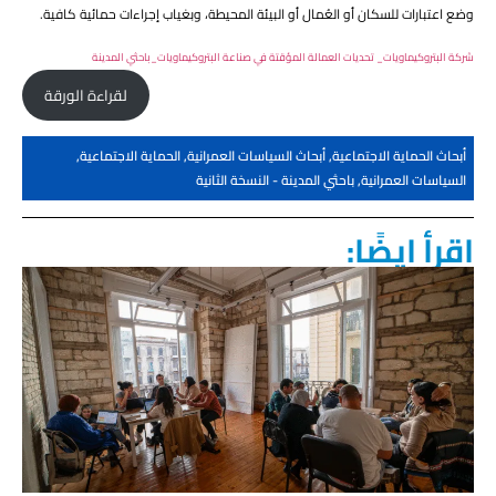
وضع اعتبارات للسكان أو العُمال أو البيئة المحيطة، وبغياب إجراءات حمائية كافية.
شركة البتروكيماويات_ تحديات العمالة المؤقتة في صناعة البتروكيماويات_باحثي المدينة
لقراءة الورقة
أبحاث الحماية الاجتماعية
,
أبحاث السياسات العمرانية
,
الحماية الاجتماعية
,
السياسات العمرانية
,
باحثي المدينة - النسخة الثانية
اقرأ ايضًا: