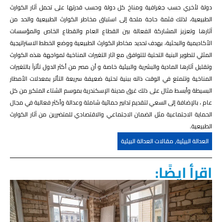
دولة لأخري حسب جغرافية ومناخ كل دولة وحسب قدرتها على تحمل آثار الكوارث
الطبيعية، لذلك فثمة حاجة ملحة إلى استباق مخاطر الكوارث الطبيعية والحد من
آثارها وتعزيز المشاركة الفعالة بين القطاع العام والقطاع الخاص والمؤسسات
الأكاديمية والبحثية، بهدف تحديد مخاطر الكوارث الطبيعية ووضع الخطط الاستراتيجية
المثلي لتطوير البنية التحتية للتوافق مع اثار التغيرات المناخية لمواجهة هذه الكوارث
وتقليل آثارها المادية والبشرية والبيئية خاصة و أن مصر من أكثر الدول تأثراً بالتغيرات
المناخية وتتمتع في الوقت ذاته ببنية تحتية ضعيفة سريعة التأثر بمعدلات الأمطار
البسيطة وأبسط مثال على ذلك غرق مدينة الإسكندرية بموسم الشتاء المتكرر من كل
عام ، بالإضافة إلى السعي لتقديم تدابير حمائية شاملة وعدالة وأكثر فعالية في مجال
الحماية الاجتماعية مثل الضمان الاجتماعي والاقتصادي للمتضررين من آثار الكوارث
الطبيعية.
العدالة البيئية
,
مقالات العدالة البيئية
اقرأ ايضًا: