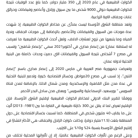
الكوارث الطبيعية في عام 2020 إلى 350 مليار دولار، كما بلغ عدد الوفيات نتيجة
للكوارث الطبيعية حوالي 9000 شخص ما بين سيول وزلازل وأعاصير وفيضانات وحرائق
غابات وجفاف التربة الزراعية.
وتعد منطقة الشرق الأوسط ليست بمنأى عن مخاطر الكوارث الطبيعية، إذ شهدت
عدة موجات من السيول والفيضانات والأعاصير، بالإضافة إلى موجات الجفاف وندرة
المياه وما يتبعها من نزوح لعشرات الالاف، ولعل أحدث الكوارث الطبيعية ما تعرضت
له (سلطنة عمان) من إعصار مداري في أكتوبر2021 سمي “بإعصار شاهين” وتسبب
في مصرع 7 أشخاص نتيجة السيول والفيضانات التي دمرت وحدات كاملة من البنية
التحتية لدوله عمان.
وتعرضت جمهورية مصر العربية في مارس 2020 إلى إعصار مداري باسم “إعصار
التنين”، إذ تسبب في مصرع 20مواطن وخسائر اقتصادية كبيرة وتدمير للبنية التحتية
في عدة مدن مثل القاهرة والإسكندرية ومدن شمال الدلتا، بالإضافة لمدن قناة
السويس ” بورسعيد، الإسماعلية والسويس” وبعض مدن ساحل البحر الأحمر.
ووفقًا لتقرير البنك الدولي لمخاطر الكوارث الطبيعية لإقليم الشرق الأوسط، فإن
الإقليم تعرض لما لا يقل عن 300 كارثة طبيعية في الفترة ما بين (1981: 2013) أثرت
على ما يقارب 40 مليون شخص في المنطقة، كما تسببت بخسائر اقتصادية على دول
المنطقة بلغت (11.5مليار دولار)، وكانت كوارث الزلازل والجفاف هي الأكثر انتشارًا في
إقليم الشرق الأوسط بنسبة 24% و10% على الترتيب.
وعلى الرغم من تأثيرات الكوارث الطبيعية عالميًا، إلا إن تأثيراتها المحلية تختلف من