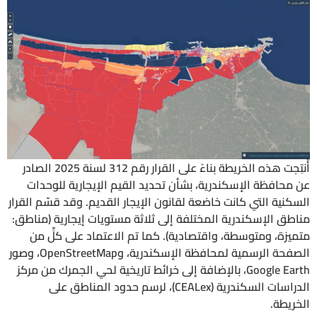
أُنتِجت هذه الخريطة بناءً على القرار رقم 312 لسنة 2025 الصادر
افظة الإسكندرية، بشأن تحديد القيم الإيجارية للوحدات
ة التي كانت خاضعة لقانون الإيجار القديم. وقد قسّم القرار
 الإسكندرية المختلفة إلى ثلاثة مستويات إيجارية (مناطق:
ة، ومتوسطة، واقتصادية). كما تم الاعتماد على كلٍّ من
الصفحة الرسمية لمحافظة الإسكندرية، وOpenStreetMap، وصور
Google Earth، بالإضافة إلى خرائط تاريخية لحي الجمرك من مركز
الدراسات السكندرية (CEALex)، لرسم حدود المناطق على
طة.