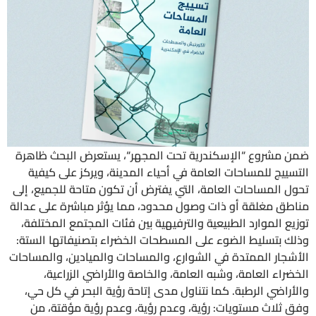
ضمن مشروع “الإسكندرية تحت المجهر“، يستعرض البحث ظاهرة
التسييج للمساحات العامة في أحياء المدينة، ويركز على كيفية
تحول المساحات العامة، التي يفترض أن تكون متاحة للجميع، إلى
مناطق مغلقة أو ذات وصول محدود، مما يؤثر مباشرة على عدالة
توزيع الموارد الطبيعية والترفيهية بين فئات المجتمع المختلفة،
وذلك بتسليط الضوء على المسطحات الخضراء بتصنيفاتها الستة:
الأشجار الممتدة في الشوارع، والمساحات والميادين، والمساحات
الخضراء العامة، وشبه العامة، والخاصة والأراضي الزراعية،
والأراضي الرطبة. كما نتناول مدى إتاحة رؤية البحر في كل حي،
وفق ثلاث مستويات: رؤية، وعدم رؤية، وعدم رؤية مؤقتة، من