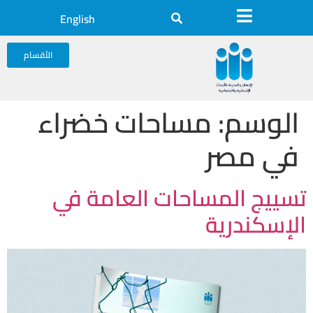
English
الأقسام
الوسم:
مساحات خضراء
في مصر
تسييج المساحات العامة في
الإسكندرية