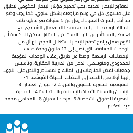
المقترح للإيجار القديم، يجب تعميم مؤشر الإيجار الحكومي ليطبق
على مستوى كل حي وتتم مراجعته بشكل سنوي. كما يجب وضع
حد أدنى لفترات العقود لا يقل عن 5 سنوات مع قابلية طلب
المالك للوحدة خلال المدة، فقط للاستعمال الشخصي مع
تعويض المستأجر عن باقي المدة. في المقابل يمكن للحكومة أن
تقوم بعمل برامج تحفيز للإيجار لاستغلال الحجم الهائل من
الوحدات المغلقة، التي تصل إلى 12 مليون وحدة حسب
الإحصاءات الرسمية، وهذا عن طريق إعفاء الوحدات المؤجرة
لمحدودي ومتوسطي الدخل من الضريبة العقارية، وتأسيس
جمعيات لفض المنازعات بين المالك والمستأجر والنص على اللجوء
إليها أولًا قبل اللجوء إلى القضاء. الجهاتُ المُوقِّعة: 1-
المفوضية المصرية للحقوق والحريات 2- ديوان العمران 3-
الإنسان والمدينة للأبحاث الإنسانية والاجتماعية 4- المبادرة
المصرية للحقوق الشخصية 5- مرصد العمران 6- المحامي محمد
عبد العظيم