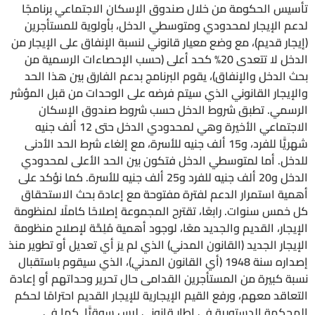
تأسيس الحكومة من خلال صندوق الإسكان الاجتماعي برنامجًا
لدعم الإيجار لمحدودي ومتوسطي الدخل، بأولوية للمستأجرين
(إيجار قديم)، مع وضع معيار قانوني لنسبة الإنفاق على الإيجار من
الدخل لا تتعدى 20% كحد أعلى (حسب الإحصاءات الرسمية من
بحث الدخل والإنفاق)، يقوم البرنامج بدعم الفارق بين هذا الحد
والإيجار القانوني الذي سيتم فرضه على الوحدات من قبل المؤشر
الرسمي. تطبق شروط الدخل حسب شروط صندوق الإسكان
الاجتماعي الأخيرة وهي لمحدودي الدخل حتى 12 ألف جنيه
شهريًّا للفرد، و15 ألف جنيه للأسرة، مع إلغاء شرط الحد الأدنى
للدخل. أما لمتوسطي الدخل فتكون بين الحد الأعلى لمحدودي
الدخل و20 ألف جنيه للفرد و25 ألف جنيه للأسرة. كما نؤكد على
أهمية استمرار الدعم لفترة مفتوحة مع إعادة بحث الاستحقاق
كل خمس سنوات. رابعًا، تقترح المجموعة إصلاحًا كاملًا لمنظومة
الإيجار، القديم والجديد معًا، لوجود أهمية مُلِحَّة لإصلاح منظومة
الإيجار الجديد (القانون المدني) الذي لم يرَ أي تعديل أو تطوير منذ
إصداره سنة 1948 (أي القانون المدني)، الذي سيقوم باستقبال
نسبة كبيرة من المستأجرين القدامى حال تحرير وحداتهم أو إعادة
التعاقد معهم، ورفع القيم الإيجارية للإيجار القديم احترامًا لحكم
المحكمة الدستورية في إطار قانوني ليس سوقيًّا. كما في