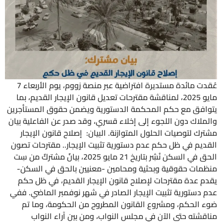
عُقدت مائدة مستديرة افتراضية عبر منصة زووم، يوم الأربعاء 7
مايو 2025، لمناقشة مقترحات تعديل قانون الإيجار القديم، بما
يتوافق مع حكم المحكمة الدستورية ويضمن حقوق المستأجرين
والملاك دون اللجوء إلى إخلاء قسري، وقد صدر عن الفاعلية بيان
مشترك لتوصيات الحلول المتوازنة. البيان: إصلاح قانون الإيجار
القديم في ظل حكم عدم دستورية تثبيت الإيجار.. مقترحات تصون
الحق في السكن نُشِر بتاريخ 21 مايو 2025، بيانٌ مشتركٌ من سِت
منظمات حقوقية وبحثية ومحامين -معنيين بالحق في السكن-
يقدم عدة مقترحات لإصلاح قانون الإيجار القديم، في ظل حكم
عدم دستورية تثبيت الإيجار الصادر في شهر نوفمبر الماضي. ففي
ضوء الحكم، ومشروع القانون المطروح من الحكومة، وما تم
مناقشته حتى الآن في مجلس النواب، ومن بين آراء النواب