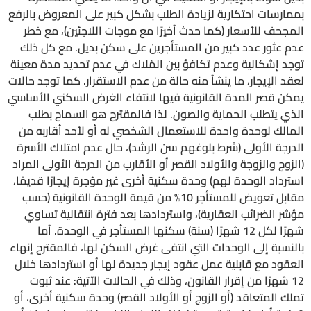
بممارسات احتكارية لزيادة الطلب بشكل كبير على المعروض بالرفع
المجحف للأسعار (كما حدث أخيرًا مع موجات اللاجئين)، مع خطر
عدم عثور عدد كبير من المستأجرين على سكن بديل. مع كل ذلك
توجد إشكالية وعدم تكافؤ بين المُلاك في عدم تحديد مدة معينة
لعقد الإيجار، ما ينشأ منه حالة من عدم الاستقرار. كما توجد حالات
يمكن قصر المدة القانونية فيها لانتفاء الغرض السكني الأساسي
الذي يتطلب الحماية والصون. لذا فالمقترح هو السماح بطلب
المالك لوحدة واحدة للاستعمال الشخصي له أو لأحد أقاربه من
الدرجة الأولى (شرط بلوغهم سن الرشد)، حال عدم امتلاك الأسرة
(الزوج والزوجة والأولاد القصر أو الأقارب من الدرجة الأولى المراد
استرداد الوحدة لهم) وحدة سكنية أخرى غير مؤجرة إيجارًا قديمًا،
مقابل تعويض للمستأجر 10% من قيمة الوحدة القانونية (حسب
مؤشر الضرائب العقارية)، واستردادها بعد فترة انتقالية تساوي
شهرًا لكل 12 شهرًا (سنة) سكنها المستأجر في الوحدة. أما
بالنسبة إلى الوحدات التي انتفى غرض السكن لها، فالمقترح إنهاء
العقود مع قابلية عمل عقود إيجار جديدة لها أو استردادها خلال
12 شهرًا من إقرار القانون، وذلك في الحالات الآتية: عند ثبوت
تملك المتعاقد (أو الزوج أو الأولاد القصر) وحدة سكنية أخرى، أو