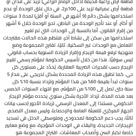
قطعة أرض زراعية قديمة (داخل الزمام الزراعي) تزيد على فدان أو
قطعة أرض عمرانية تزيد على 100م2. في حال غلق الوحدة أو عدم
استخدامها بشكل دائم (9 أشهر في السنة أو أقل) لمدة 3 سنوات
أو أكثر، أو عند تأجير الوحدة من الباطن، تحرر الوحدة خلال 6 أشهر
من إقرار القانون. أما بالنسبة إلى الوحدات التي تم تغيير
استخدامها من سكن إلى نشاط آخر، فتنظم هذه الحالات مقترحات
التعامل مع الوحدات غير السكنية. ثانيًا، تقترح المجموعة وضع
منهجية لرفع قيمة الإيجار وإقرار الزيادة السنوية بحساب قانوني
ليس سوقيًّا. هذا من خلال تأسيس الحكومة لمؤشر رسمي لقيم
الإيجار حسب تقديرات الضريبة العقارية، يُحدَّد على مستوى كل
حي. كما تطبق هذه الزيادة المحددة بشكل تدريجي على مدار 5
سنوات تبدأ بقيمة 60% من هذا المؤشر وتزداد بنسبة 10% كل
سنة حتى تصل إلى 100% من المؤشر، مع انتهاء السنوات الخمس.
بعد هذه المدة، تزداد الأجرة بشكل سنوي يحدده مؤشر الإيجار
الحكومي مستندًا إلى المعدل الرسمي لزيادة الأجور (حسب بيانات
الجهاز المركزي للتعبئة العامة والإحصاء)، وليس معدل التضخم.
ثالثًا، يجب دعم الحكومة لمحدودي ومتوسطي الدخل في تسديد
الإيجارات الجديدة، والبقاء في الوحدات المؤجرة، مع وضع معايير
خاصة لكبار السن وأصحاب المعاشات. اقتراح المجموعة هو