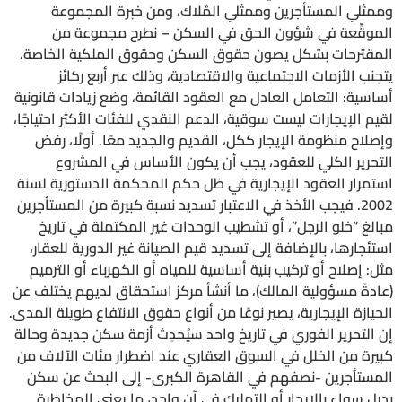
وممثلي المستأجرين وممثلي المُلاك، ومن خبرة المجموعة
الموقِّعة في شؤون الحق في السكن – نطرح مجموعة من
المقترحات بشكل يصون حقوق السكن وحقوق الملكية الخاصة،
يتجنب الأزمات الاجتماعية والاقتصادية، وذلك عبر أربع ركائز
أساسية: التعامل العادل مع العقود القائمة، وضع زيادات قانونية
لقيم الإيجارات ليست سوقية، الدعم النقدي للفئات الأكثر احتياجًا،
وإصلاح منظومة الإيجار ككل، القديم والجديد معًا. أولًا، رفض
التحرير الكلي للعقود، يجب أن يكون الأساس في المشروع
استمرار العقود الإيجارية في ظل حكم المحكمة الدستورية لسنة
2002. فيجب الأخذ في الاعتبار تسديد نسبة كبيرة من المستأجرين
مبالغ “خلو الرجل”، أو تشطيب الوحدات غير المكتملة في تاريخ
استئجارها، بالإضافة إلى تسديد قيم الصيانة غير الدورية للعقار،
مثل: إصلاح أو تركيب بنية أساسية للمياه أو الكهرباء أو الترميم
(عادةً مسؤولية المالك)، ما أنشأ مركز استحقاق لديهم يختلف عن
الحيازة الإيجارية، يصير نوعًا من أنواع حقوق الانتفاع طويلة المدى.
إن التحرير الفوري في تاريخ واحد سيُحدِث أزمة سكن جديدة وحالة
كبيرة من الخلل في السوق العقاري عند اضطرار مئات الآلاف من
المستأجرين -نصفهم في القاهرة الكبرى- إلى البحث عن سكن
بديل سواء بالإيجار أو التمليك في آن واحد، ما يعني المخاطرة