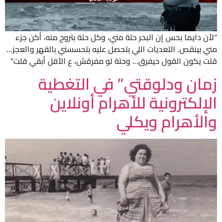
“لأن دايما بحس إن البحر حتة مني، وكل حتة بتروح منه، أكن جزء
مني بينقص. التعديات اللي بتحصل عليه بتحسسني بالقهر والعجز…
قلت يكون القول حيفرق… وحتة لو مفرقش، ع الأقل أبقي قلت”
زمان ودلوقتي” في التغطية
الإلكترونية للأهرام أونلاين
والأهرام ويكلي