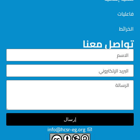
فاعليات
الخرائط
تواصل معنا
إرسال
info@hcsr-eg.org