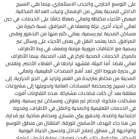
على التوسع الخارجي والجذب الاستثماري، بينما بقي النسيج
الداخلي للمدينة يعاني من الإهمال وغياب العدالة المكانية.
فبعض الأحياء مكتظة وتعاني ضغطًا خانقًا على الخدمات، في حين
تعاني أحياء أخرى عزلة وضعفًا في المرافق. نسبة كبيرة من
مساكن المدينة غير رسمية، يعاني كثير منها من التدهور ونقص
المرافق. كما يعتمد النقل في بعض الأحياء على وسائل غير
رسمية مع اختناقات مرورية مزمنة وضعف في ربط الأطراف
بالمركز. الخدمات الصحية تتركز في قلب المدينة، بينما الأطراف
تعاني نقصًا. أما البيئة، فتشهد تراجعًا في الغطاء الأخضر، وتقلص
في بحيرة مريوط التي تعد أهم المصدات الطبيعية، وتعاني
المدينة من مخاطر متزايدة من الغمر وتزايد في الجزر الحرارية، إلى
جانب تسييج وخصخصة المساحات العامة وتحويلها إلى مشروعات
مغلقة بعد أن كانت فضاءات مشتركة. هذه التفاوتات أفرزت
مشكلات متكررة: ازدحام غير متوازن، ومساكن غير رسمية، وفقر
في الخدمات التعليمية والصحية والنقل في الأطراف، وفجوة
اجتماعية واضحة، وتدهور بيئي متسارع، ومخاطر مناخية غير مُدارة.
من هنا جاء الهدف الأساسي للورقة: الانتقال من منطق التوسع
والواجهة إلى منطق إصلاح الداخل وتحسين الحياة اليومية
للسكان. ولتحقيق ذلك، طُرحت توصيات عملية تشمل: اعتماد