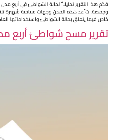
قدِّم هذا التقرير تحليلا ً لحالة الشواطئ في أربع مد
وجمصة. ت ُعد هذه المدن وجهات سياحية شهيرة تلقى 
خاص فيما يتعلق بحالة الشواطئ واستخداماتها العام
تقرير مسح شواطئ أربع مدن