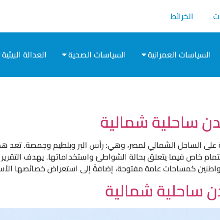
ت
الخرائط
السياسات العمرانية
السياسات الصحية
العدالة البيئية
ن ساحلية شمالية
لية على الساحل الشمالي لمصر، وهي: رأس البر وبلطيم وجمصة. تعد هذه
م خاص فيما يتعلق بحالة الشواطئ واستخداماتها. يهدف التقرير إلى
مواطنين كمساحات عامة مفتوحة، إضافةً إلى استعراض خصائصها الأسا
ن ساحلية شمالية