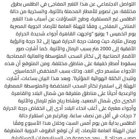
التواصل الاجتماعي عن هذا التغير المفاجئ في الطقس بطرق
مختلفة: من تصوير للأمطار المحملة بالأتربة، والسخرية من حالة
الطقس غير المستقرة، وطرح التساؤلات عن أسباب هذا التغير
المناخي المفاجئ. وفقًا للهيئة العامة للأرصاد الجوية المصرية
يوم الخميس 1 يونيو “واجهت القاهرة ️أجواء شديدة الحرارة
ورمال مثارة، حيث وصلت درجة الحرارة فيها إلى 32 درجة والرؤية
الأفقية إلى 2000 متر بسبب الرمال والأتربة. كما أشارت صور
الأقمار الصناعية إلى تكاثر السحب المتوسطة والعالية المصاحبة
بسقوط أمطار خفيفة على مناطق مختلفة. ومن المتوقع أن هذه
الأجواء ستسمر حتى الغد، وذلك بسبب المنخفض الخماسيني
وتتبدل الكتلة الهوائية المؤثرة”. وبعد هذا البيان بساعات، أشارت
الهيئة إلى استمرار تكاثر السحب المنخفضة والمتوسطة الممطرة
والرعدية أحيانًا على مناطق متفرقة من شمال البلاد والقاهرة
الكبرى حتى شمال الصعيد، ونشاط رياح مثير للرمال والأتربة
وأجواء مغبرة على أغلب انحاء البلاد أدى إلى انخفاض درجة الحرارة
7 درجات في أقل من نصف ساعة. وبالرغم من استقرار حالة
الطقس بدايةً من يوم أمس السبت وخلال هذا الأسبوع وفقًا
لبيان الهيئة العامة للأرصاد، إلا أن توقع الظروف الجوية المتطرفة
صعب، ويحتاج إلى سرد مجموعة من السيناريوهات المستقبلية