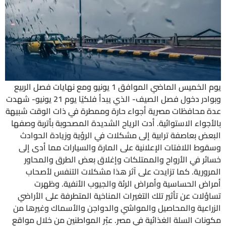
يوم الخميس الماضي الموافق 1 يونيو ومع نهايات فصل الربيع
وبوادر دخول فصل الصيف- الذي يبدأ فلكيًا يوم 21 يونيو- شهدت
عدة محافظات مصرية أجواء حارة وممطرة في ذات الوقت شبيهة
بالأجواء الاستوائية. أدت الرياح الشديدة المصحوبة بأتربة وصفها
البعض بعاصفة ترابية إلى مشكلات في الرؤية وزيادة الحوادث
وسقوط اللافتات الإعلانية على المارة والسيارات مما أدى إلى
خسائر في الأرواح والممتلكات وإغلاق بعض الطرق والمحاور
المرورية. كما تزايدت على آثر هذا مشكلات التنفس لأصحاب
أمراض الحساسية وأمراض الرئة والجيوب الأنفية. وظهرت
تساؤلات عن تأثير تلك التغيرات المناخية المتطرفة على الأراضي
الزراعية والمحاصيل والمواشي والدواجن والأسماك وغيرها من
مكونات السلة الغذائية في مصر. عبّر المواطنين من خلال مواقع