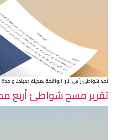
تُعد شواطئ رأس البر؛ الواقعة بمدينة دمياط، واحدة 
تقرير مسح شواطئ أربع مدن 