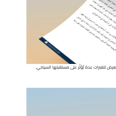
ض لتغيرات عدة تُؤثِّر على مستقبلها السياحي.