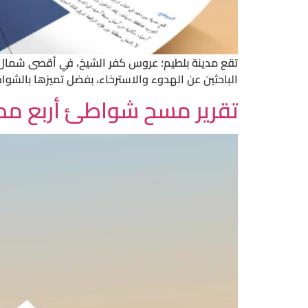
تقع مدينة بلطيم؛ عروس كفر الشيخ، في أقصى شمال ال
الباحثين عن الهدوء والاسترخاء، بفضل تميزها بالشو
تقرير مسح شواطئ أربع مدن س