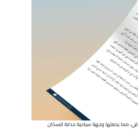
قي، مما يجعلها وجهة سياحية جذابة للسكان