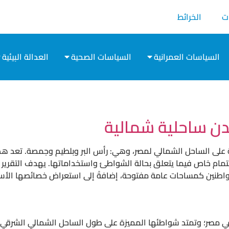
ت
الخرائط
السياسات العمرانية
السياسات الصحية
العدالة البيئية
ن ساحلية شمالية
لية على الساحل الشمالي لمصر، وهي: رأس البر وبلطيم وجمصة. تعد هذه
م خاص فيما يتعلق بحالة الشواطئ واستخداماتها. يهدف التقرير إلى
مواطنين كمساحات عامة مفتوحة، إضافةً إلى استعراض خصائصها الأسا
في مصر؛ وتمتد شواطئها المميزة على طول الساحل الشمالي الشرقي، 