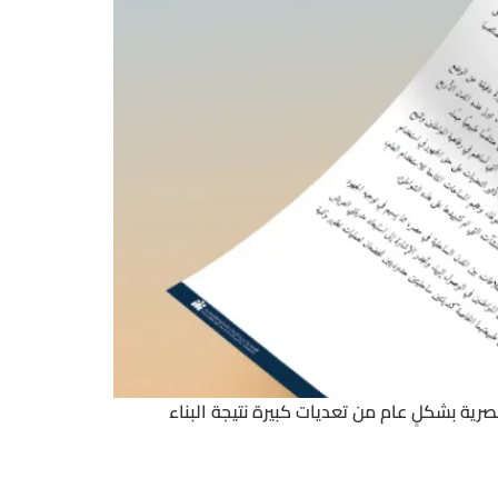
ية بشكلٍ عام من تعديات كبيرة نتيجة البناء