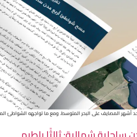
حد أشهر المصايف على البحر المتوسط. ومع ما تواجهه الشواطئ المصر
ساحلية شمالية: ثالثًا بلطيم