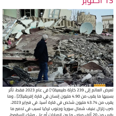
13 أكتوبر
تعرض العالم إلى 239 كارثة طبيعية[1] في عام 2023 فقط، تأثر
بسببها ما يقرب من 4.90 مليون إنسان في قارة إفريقيا[2] ، وما
يقرب من 43.74 مليون شخص في قارة آسيا. في فبراير 2023،
ضرب زلزال عنيف شمال سوريا وجنوب تركيا تسبب في تدمير ما
يقرب من 20 ألف مبنى، ما بين انهيارات أو على وشك السقوط،