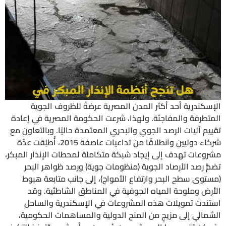
الإسكندرية أحد أكثر المدن المصرية عرضةً للظروف الجوية
المتطرفة والمفاجئة. ولهذا، شرعت الحكومة المصرية في إعادة
تقييم آليات الرصد الجوي والبحري المعتمدة حاليًا. وبالتعاون مع
شركاء دوليين وانطلاقًا من تداعيات عاصفة 2015، أُطلِقت عدّة
مشروعات تهدف إلى إيجاد شبكة متكاملة لمحطات الإنذار المبكر،
تضمُّ رصد الأرصاد الجوية (منظومات جوية) ورصد ظواهر البحر
(مستوى سطح البحر وارتفاع الأمواج)، إلى جانب متابعة هبوط
الأرض وملوحة المياه الجوفية في المناطق الشاطئية. وقد
استندت تمويلات هذه المشروعات في الإسكندرية والساحل
الشمالي إلى مزيجٍ من المنح الدولية والمساهمات الحكومية،