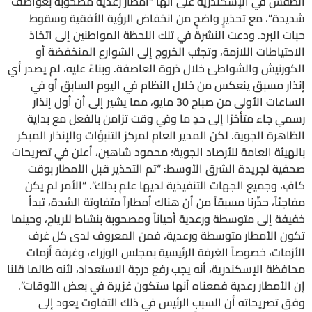
الطقس في الإسكندرية على أنها “أمطار رعدية مصحوبة بعواصف
شديدة”، مع تحذيرٍ واضحٍ من انخفاض الرؤية الأفقية وسقوط
حبات البرد. ودعت النشرة في تلك اللحظة المواطنين إلى اتخاذ
الاحتياطات اللازمة، وتجنُّب الخروج إلى الشوارع المنخفضة أو
الكورنيش والشواطئ خلال ذروة العاصفة. وبناءً عليه، لم يصدر أي
إنذار مسبق ينعكس من خلال النظام في اليوم السابق أو في
الساعات الأولى من صباح 30 مايو، مما يشير إلى أن أول إنذار
رسمي جاء متأخرًا إلى حدٍ ما وفي وقت تزامن بالفعل مع بداية
الظاهرة الجوية. لكن المدير العام لمركز التنبؤات والإنذار المبكر
بالهيئة العامة للأرصاد الجوية؛ محمود شاهين، أعلن في تصريحات
صحفية لجريدة الشرق الأوسط: “تم التحذير قبل الأمطار بوقت
كافٍ، وجميع الجهات التنفيذية لديها علم بذلك”. “الأمر لم يكن
مفاجئاً، حذّرنا مسبقاً من أن هناك أمطاراً متفاوتة الشدة، تبدأ
خفيفة إلى متوسطة ورعدية أحياناً ومصحوبة بنشاط للرياح، وحينما
تكون الأمطار متوسطة ورعدية، فمن المعروف لدى كل غرف
الأزمات، خصوصاً الغرفة الرئيسية بمجلس الوزراء، وغرفة أزمات
محافظة الإسكندرية، أنه يجب رفع درجة الاستعداد، لأنه طالما قلنا
إن الأمطار رعدية فمعناه أنها ستكون غزيرة في بعض الأوقات”.
وفق تصريحاته أن السبب الرئيس في ذلك التفاوت يعود إلى