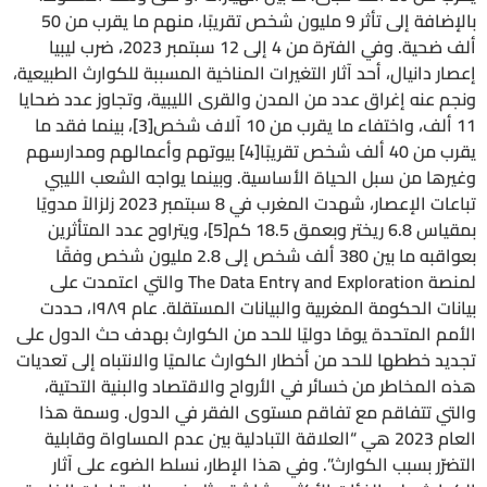
بالإضافة إلى تأثر 9 مليون شخص تقريبًا، منهم ما يقرب من 50
ألف ضحية. وفي الفترة من 4 إلى 12 سبتمبر 2023، ضرب ليبيا
إعصار دانيال، أحد آثار التغيرات المناخية المسببة للكوارث الطبيعية،
ونجم عنه إغراق عدد من المدن والقرى الليبية، وتجاوز عدد ضحايا
11 ألف، واختفاء ما يقرب من 10 آلاف شخص[3]، بينما فقد ما
يقرب من 40 ألف شخص تقريبًا[4] بيوتهم وأعمالهم ومدارسهم
وغيرها من سبل الحياة الأساسية. وبينما يواجه الشعب الليبي
تباعات الإعصار، شهدت المغرب في 8 سبتمبر 2023 زلزالاً مدويًا
بمقياس 6.8 ريختر وبعمق 18.5 كم[5]، ويتراوح عدد المتأثرين
بعواقبه ما بين 380 ألف شخص إلى 2.8 مليون شخص وفقًا
لمنصة The Data Entry and Exploration والتي اعتمدت على
بيانات الحكومة المغربية والبيانات المستقلة. عام ١٩٨٩، حددت
الأمم المتحدة يومًا دوليًا للحد من الكوارث بهدف حث الدول على
تجديد خططها للحد من أخطار الكوارث عالميًا والانتباه إلى تعديات
هذه المخاطر من خسائر في الأرواح والاقتصاد والبنية التحتية،
والتي تتفاقم مع تفاقم مستوى الفقر في الدول. وسمة هذا
العام 2023 هي “العلاقة التبادلية بين عدم المساواة وقابلية
التضرّر بسبب الكوارث”. وفي هذا الإطار، نسلط الضوء على آثار