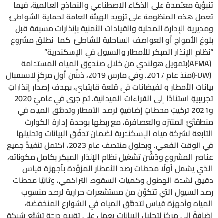
تنبؤية معتمدة على الذكاء الاصطناعي والنماذج العالمية، فيما
تعمل هذه المنظومة على تزويد الهيئة العامة لحماية الشواطئ
ومديرية الإدارة المحلية والقيادات الأمنية بإنذارات مسبقة قبل
بلوغ الأمواج أو العواصف الساحلية للشاطئ. كما انطلق مشروع
“نظام الإنذار المبكر للأمطار والسيول في الإسكندرية”
(AFMA)بتمويل هولندي من خلال صندوق المياه المستدامة
(FDW)منذ عام 2017. وفي مارس 2019، دُشِّن أول مركزٍ لاستقبال
بيانات الأمطار والفيضانات في قلعة قايتباي، بهدف إصدار إنذاراتٍ
تجريبيةٍ استنادًا إلى القراءات الميدانية. ثم جرى في عاميّ 2020
و2021 تركيبُ محطاتٍ إضافيةٍ لرصد الأمطار وتدفُّق المياه في
منطقتَيْ المنتزه والعصافرة، مع ربطها بوحدة إدارة الكوارث
التابعة لشركة مياه الإسكندرية لضمان تدفّق البيانات وتحليلها
في الوقت الفعلي. وبحلول منتصف عام 2023، اكتمل تنفيذُ جميع
عناصر المشروع ودُشِّنَ تشغيل نظام الإنذار المبكر بكامل مكوناته،
الذي يشمل أولًا محطات رصد الأمطار المزوَّدة بأجهزة قياس
دقيق لشدة الهطول وكميات السقوط التراكمي، وثانيًا محطات
رصد السيول التي تتكوَّن من مستشعرات حرارية لرصد منسوب
المياه وأجهزة قياس لتدفُّق المياه في الشوارع المنخفضة،
إضافةً إلى مركزٍ لتحليل البيانات يعمل على تقييم درجة تشبُّع شبكة