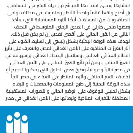
انتشارها ومدى امتدادها المباشر في حياة البشر في المستقبل،
بل أصبح واقعاً قائماً واضحاً للأنظار وملموسًا في مختلف نواحي
الحياة، وبات من المسلمّات أيضًا آثاره المستقبلية التي سيأخذ
بعضها منحى كارثي في المدى الزمني المتوسط في النصف
الثاني من القرن الحالي على أقصى تقدير، إن لم يكن قبل ذلك.
تهدف هذه الورقة البحثية بشكل رئيسي إلى تسليط الضوء على
آثار التغيرّات المناخية على الأمن الغذائي لمصر، والتعرف على تأثير
النظام الغذائي العالمي وسلاسل الإمداد الغذائي وإسهامه في
التغيرّ المناخي، ومن ثَم تأثير التغيرّ المناخي على الأمن الغذائي
في مصر نباتياً وحيوانياً، وطرحْ بعض الحلول التي يمكنها تحجيم أو
تخفيف التغير المناخي وأثره المنتظَر على الغذاء في مصر. تلجأ
هذه الورقة البحثية إلى طرح المعلومات والمعطيات والأرقام
بشكل تحليلي للوقوف على الوضع الحالي والتصورات المستقبلية
المحتمَلة للتغيرات المناخية وتبعاتها على الأمن الغذائي في مصر.