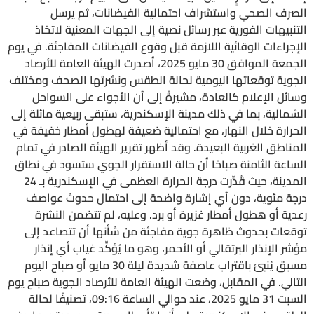
الصرف الصحي واستشراف احتمالية الفيضانات، ثم يرسل
التنبيهات الفورية عبر رسائل نصية إلى الجهات المعنية لاتخاذ
الإجراءات الوقائية اللازمة قبل وقوع الفيضانات المفاجئة. في يوم
الجمعة الموافق 30 مايو 2025، أصدرت الهيئة العامة للأرصاد
الجوية توقعاتها اليومية لحالة الطقس ونشرتها الصحف ومختلف
وسائل الإعلام كالعادة، مشيرةً إلى أن الأجواء على السواحل
الشمالية، بما في ذلك مدينة الإسكندرية، ستبقى ربيعية مائلة إلى
الحرارة خلال النهار، مع احتمالية ضعيفة لهطول أمطار خفيفة في
المناطق الغربية البعيدة. وقد أظهر تقرير الهيئة الصادر في تمام
الساعة الثامنة صباحًا أن حالة الاستقرار الجوي ستسود في نطاق
المدينة، حيث قُدِّرت درجة الحرارة العظمى في الإسكندرية بـ 24
درجة مئوية، دون أي إشارة واضحة إلى احتمال حدوث عواصف
رعدية أو هطول أمطار غزيرة أو برد. وعليه، لم تتضمن النشرة
توقعات بحدوث ظاهرة جوية مفاجئة من شأنها أن تتصاعد إلى
مؤشر الإنذار البرتقالي أو الأحمر، وهو ما يُؤكِّد غياب أي إنذار
مسبق يُنبئ باقتراب عاصفة شديدة ليلة 30 مايو أو صباح اليوم
التالي. في المقابل، وضعت الهيئة العامة للأرصاد الجوية صباح يوم
السبت 31 مايو 2025، عند حوالي الساعة 09:16، تصنيفًا لحالة