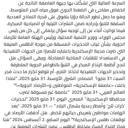
السرعة العالية التي تشكَّلت بها جبهة العاصفة الناتجة عن
انخفاض مفاجئ في الضغط الجوي فوق مياه البحر المتوسط،
وهو ما جعل تطور الحالة جوّيًا يتفوق على قدرة النماذج العددية
السابقة للتنبؤ بإدراجه ضمن النشرات الليلية أو الصباحية المبكرة.
فيما تواترت أنباء عن إلى توجيه سؤال برلماني إلى كل من رئيس
مجلس الوزراء، ووزير التنمية المحلية، ورئيس الهيئة العامة للأرصاد
الجوية، بشأن غياب التحذيرات المسبقة من موجة الطقس العنيفة
التي ضربت مدينة الإسكندرية باعتباره تقصيرًا من الجهات التنفيذية
في الاستعداد للتقلبات المناخية المفاجئة. ويبقى السؤال، هل
تنجح أنظمة الإنذار المبكر في التنبؤ بالظواهر الجوية المتطرفة
وتحذير الجهات التنفيذية لاتخاذ اللازم، أم نتوقع تكرار ما حدث فجر
السبت 31 مايو؟ المصادر: الشرق الأوسط، 31 مايو 2025، “لماذا
باغتت «عاصفة الإسكندرية» المواطنين و«الأرصاد الجوية»؟”
العالَم العربي، 31 مايو 2025 “عاصفة غير مسبوقة تضرب
محافظة الإسكندرية.” المصري اليوم، 31 مايو 2025 “تحذيرات
‘كرات ثلج’ وأمطار رعدية بشمال البلاد.” –، 31 مايو 2025، “بعد
اتهامات مواطنين بتعريض حياتهم للخطر.. هل أخفقت الأرصاد في
توقعات طقس الإسكندرية؟“ اليوم السابع، 2 أغسطس 2024 “هنا
مركز الإنذار المبكر بمخاطر الطقس.. يصدر النشرات اليومية عن