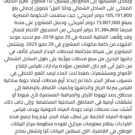
ويُمكن تقسيمها إلى مشروعين رئيسيين: بدأ مشروع “تعزيز التكيف
المناخي على الساحل الشمالي ودلتا النيل” بتمويل إجمالي بلغ
105,191,800 دولار أمريكي؛ حيث ساهمت الحكومة المصرية
بمبلغ 73,807,000 دولار أمريكي، وحصل المشروع على منحة
قدرها 31,384,800 دولار أمريكي من الصندوق الأخضر للمناخ.
وقد وُقِّعَت اتفاقية المنحة في 29 مايو 2018، مع تحديد موعد
الانتهاء من كافة مكونات المشروع في 29 مايو 2025. ويشتمل
المشروع على شبكة متكاملة لمحطات الإنذار المبكر، تتألف في
جانبها البحري من سبع محطات موزَّعة على طول الساحل الشمالي
من خليج أبي قير حتى العلمين، مزوَّدة برادارات لقياس ارتفاع
الأمواج ومستشعرات ضغط تحت الماء لرصد التغير اللحظي في
منسوب سطح البحر. كما تم إعداد أربع محطات أرصاد جوية ساحلية
لقياس سرعة الرياح واتجاهها وكميات الأمطار، بالإضافة إلى
محطتي رصد لهبوط الأرض والمراقبة المستمرة لأي هبوط أو
تشققات أرضية في المناطق الساحلية المنخفضة. وإلى جانب ذلك،
أُنشئت ست محطات لرصد جودة المياه الجوفية بهدف قياس
ملوحة المياه الناجمة عن تسرُّب مياه البحر، ليتم ربط جميع هذه
القراءات بنظام معلومات مركزي تقوده منظومة مركز البيانات
الوطني في القاهرة، التي تستقبل البيانات آنيًا وتشغل نماذج