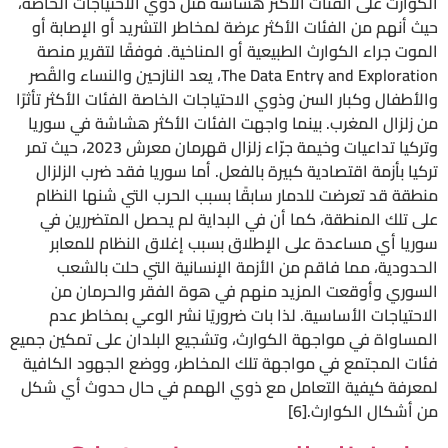
الكوارث على الفئات الأكثر هشاشة مثل ذوي الاحتياجات الخاصة،
حيث أنهم من الفئات الأكثر عرضة لمخاطر التشريد أو الإصابة أو
الموت جراء الكوارث الطبيعية أو المناخية. فوفقًا لتقرير منصة
The Data Entry and Exploration، يعد النازحين والنساء والقُصر
والأطفال وكبار السن وذوي الاحتياجات الخاصة الفئات الأكثر تأثرًا
من زلزال المغرب. بينما واجهت الفئات الأكثر هشاشة في سوريا
وتركيا تداعيات وخيمة جرّاء زلزال قهرمان معرش 2023، حيث تمر
تركيا بأزمة اقتصادية كبيرة بالفعل. أما سوريا فقد ضرب الزلزال
منطقة قد تعرضت للدمار سابقًا بسبب الحرب التي شنها النظام
على تلك المنطقة، كما أن في البداية لم يحصل المتضررين في
سوريا أي مساعدة على الإطلاق بسبب إغلاق النظام للمعابر
الحدودية، مما فاقم من الأزمة الإنسانية التي حلت بالشعب
السوري وأوقعت المزيد منهم في هوة الفقر والحرمان من
الاحتياجات الأساسية. لذا بات ضروريًا نشر الوعي بمخاطر عدم
المساواة في مواجهة الكوارث، وتشجيع البلدان على تمكين جميع
فئات المجتمع في مواجهة تلك المخاطر، ووضع الجهود الكافية
لمعرفة كيفية التعامل مع ذوي الهمم في حال حدوث أي شكل
من أشكال الكوارث.[6]