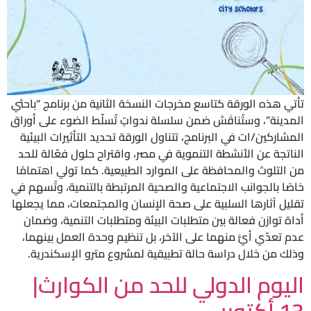
تأتي هذه الورقة كتاسع مخرجات النسخة الثانية من برنامج “باحثي
المدينة”، وستُناقَش ضمن سلسلة ندواتٍ تُسلّط الضوء على أوراق
المشاركين/ات في البرنامج، تتناول الورقة تحديد التأثيرات البيئية
الناتجة عن الأنشطة التنموية في مصر، واقتراح حلول فعّالة للحد
من التلوث والمحافظة على الموارد الطبيعية. كما تولي اهتمامًا
خاصًا بالجوانب الاجتماعية والصحية المرتبطة بالتنمية، وتُسهم في
تقليل آثارها السلبية على صحة الإنسان والمجتمعات، مما يجعلها
أداة توازن فعالة بين متطلبات البيئة ومتطلبات التنمية، وضمان
عدم تعدّي أيًّ منهما على الآخر، بل تنظيم وحدة العمل بينهما،
وذلك من خلال دراسة حالة تطبيقية لمشروع مترو الإسكندرية.
اليوم الدولي للحد من الكوارث|