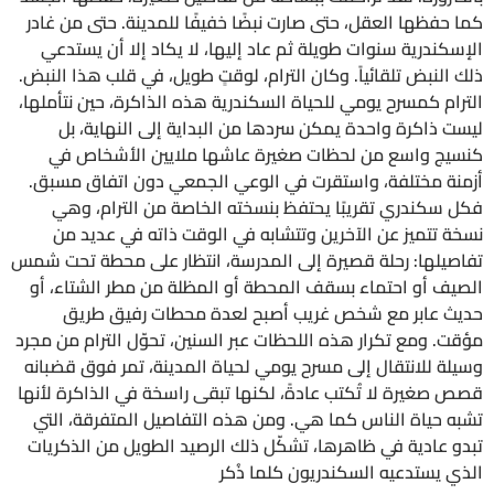
كما حفظها العقل، حتى صارت نبضًا خفيفًا للمدينة. حتى من غادر
الإسكندرية سنوات طويلة ثم عاد إليها، لا يكاد إلا أن يستدعي
ذلك النبض تلقائياً. وكان الترام، لوقتٍ طويل، في قلب هذا النبض.
الترام كمسرح يومي للحياة السكندرية هذه الذاكرة، حين نتأملها،
ليست ذاكرة واحدة يمكن سردها من البداية إلى النهاية، بل
كنسيج واسع من لحظات صغيرة عاشها ملايين الأشخاص في
أزمنة مختلفة، واستقرت في الوعي الجمعي دون اتفاق مسبق.
فكل سكندري تقريبًا يحتفظ بنسخته الخاصة من الترام، وهي
نسخة تتميز عن الآخرين وتتشابه في الوقت ذاته في عديد من
تفاصيلها: رحلة قصيرة إلى المدرسة، انتظار على محطة تحت شمس
الصيف أو احتماء بسقف المحطة أو المظلة من مطر الشتاء، أو
حديث عابر مع شخص غريب أصبح لعدة محطات رفيق طريق
مؤقت. ومع تكرار هذه اللحظات عبر السنين، تحوّل الترام من مجرد
وسيلة للانتقال إلى مسرح يومي لحياة المدينة، تمر فوق قضبانه
قصص صغيرة لا تُكتب عادةً، لكنها تبقى راسخة في الذاكرة لأنها
تشبه حياة الناس كما هي. ومن هذه التفاصيل المتفرقة، التي
تبدو عادية في ظاهرها، تشكّل ذلك الرصيد الطويل من الذكريات
الذي يستدعيه السكندريون كلما ذُكر