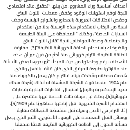
أهداف أساسية وراء المشروع، من بينها “تحقيق عائد اقتصادي
نتيجة توفير استهلاك الوقود وخفض معدلات التلوث البيئي
وخفض الاختناقات المرورية بالمحاور والشوارع الرئيسية وجذب
نسبة من الركاب لاستخدام هذه الوسيلة بدلاً من استخدام
السيارات الخاصة”، وكذلك “المحافظة على البيئة الطبيعية
والاجتماعية وصحة المواطنين نتيجة تقليل التلوث البيئي
والضوضاء باستخدام الطاقة الكهربائية النظيفة”[3]. مفارقة
الطاقة النظيفة: الترام كهربائي منذ أكثر من قرن غير أن هذه
الأهداف- رغم وجاهتها من حيث المبدأ- تثير بدورها بعض الأسئلة
عند مقارنتها بطبيعة المرفق الذي كان قائمًا بالفعل والذي
هُدمت محطاته وفُككت بنيته. فالترام كان يعمل بالكهرباء منذ
عام 1904، عندما قررت الشركة المشغلة له آنذاك (شركة سكك
حديد الإسكندرية والرمل) استبدال القاطرات البخارية بقاطرات
كهربائية[4]، وذلك في مرحلة كانت الخدمة فيها مقتصرة على
استخدام الأسرة الخديوية، قبل إتاحتها جماهيريًا عام 1909[5].
إذًا، الترام في الأصل وسيلة نقل منخفضة الانبعاثات مقارنةً
بوسائل النقل المعتمدة على الوقود الأحفوري، الأمر الذي يجعل
مسألة التحول إلى الطاقة الكهربائية النظيفة هدفًا متحققًا