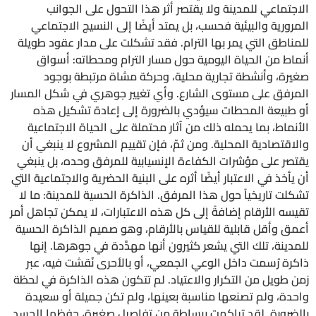
الاجتماعي للمدينة ولا يقتصر أثر هذا التحول على الجوانب
المرورية والبيئية فحسب، بل يمتد أيضًا إلى النسيج الاجتماعي
للمناطق التي يمر بها الترام. فقد تشكلت على مدار عقود طويلة
أنماط من الحياة اليومية حول مسار الترام ومحطاته: أسواق
صغيرة، وأنشطة تجارية محلية، وحركة مشاة مرتبطة بوجود
المرفق على مستوى الشارع. وأي تغيير جوهري في شكل المسار
أو طبيعة المحطات سيؤدي بالضرورة إلى إعادة تشكيل هذه
الأنماط، بما يحمله ذلك من آثار محتملة على الحياة الاجتماعية
والاقتصادية المحلية. ومن ثمّ، فإن تقييم المشروع لا ينبغي أن
يقتصر على مؤشرات الكفاءة الإنسيابية للمرفق وحده، بل ينبغي
أن يأخذ في الاعتبار أيضًا أثره على البنية الحضرية والاجتماعية التي
تشكلت تاريخياً حول هذا المرفق. الذاكرة الحسية للمدينة: ما لا
تقيسه الأرقام إضافةً إلى كل هذه الاعتبارات، لا يمكن تجاهل أمر
أعمق وأقل قابلية للقياس بالأرقام، وهو صميم الذاكرة الحسية
للمدينة، تلك التي يشعر كثيرون أنها مهدَّدة في جوهرها. إنها
ذاكرة رُسمت داخل الوعي الجمعي، أو بالأحرى نُقشت فيه، عبر
زمن طويل من التكرار والاعتياد. لم تتكون هذه الذاكرة في لحظة
واحدة، ولم تصنعها مناسبة بعينها، ولم تكن جميلة أو سعيدة
بالضرورة. لقد تراكمت ببساطة من تفاصيل صغيرة، حفظها الجسد