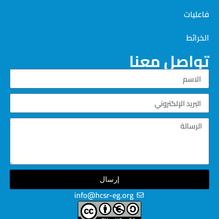
فاعليات
الخرائط
تواصل معنا
إرسال
info@hcsr-eg.org