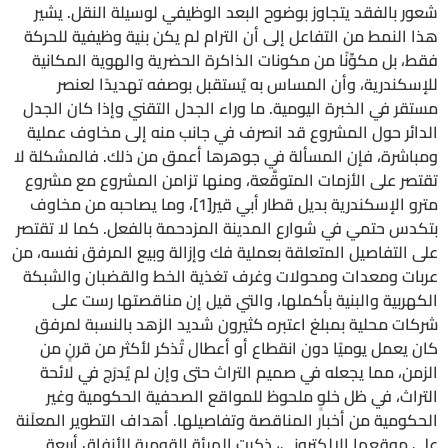
شعور بالفقد يتجاوز بوضوح البعد الوظيفي لوسيلة النقل. يشير
هذا النمط من التفاعل إلى أن الترام لم يكن بنية وظيفية للحركة
فقط، بل مكوِّنًا من مكونات الذاكرة الحضرية والهوية المكانية
للإسكندرية، وأن المساس به يُستقبل بوصفه تهديدًا لعنصر
مستقر في الخبرة اليومية. ما وراء الجدل التقني وإذا كان الجدل
الدائر حول المشروع قد انصرف في جانب منه إلى مخاوف عملية
ومباشرة، فإن المسألة في جوهرها أعمق من ذلك. فالمشكلة لا
تقتصر على الأزمات المتوقَّعة، ومنها تزامن المشروع مع مشروع
مترو الإسكندرية بديل قطار أبي قير[1]، وما يصاحبه من مخاوف
بتكدس حتمي في شوارع المدينة المزدحمة بالفعل. كما لا تقتصر
على التفاصيل المتعلقة بعملية فك وإزالة وبيع المرفق نفسه، من
عربات ومعدات ومحولات وغرف تغذية الخط والقضبان والشبكة
الكهربية والبنية بأكملها، والتي قيل إن مناقصتها رست على
شركات محلية بمبلغ اعتبره كثيرون شديد الزهد بالنسبة لمرفق
كان يعمل يوميًا دون انقطاع أو أعطال تُذكر لأكثر من قرنٍ من
الزمن، مما يجعله في صميم التراث حتى وإن لم يُدرَج في لائحة
التراث، في ظل خلوٍ ملحوظ للمواقع الصحفية الحكومية وغير
الحكومية من أخبار المناقصة وتفاصيلها. أهداف التطوير المعلَنة
على موقعها الإلكتروني، ذكرت الهيئة القومية للأنفاق أربعة