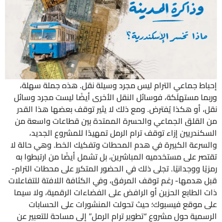
إحباط جماعي الترام ليس مجرد وسيلة نقل. هذه جملة سهلة،
وربما مستهلَكة، فوسائل النقل الأخرى أيضًا ليست مجرد وسائل
نقل، أو هكذا يُفترض. ومع ذلك لا يثير توقف بعضها هذا القدر
من القلق الجماعي والحسرة الممتدة بين قطاعات واسعة من
السكندريين إزاء توقف ترام الرمل تمهيدًا للمشروع الجديد،
والسرعة الكبيرة في هدم المحطات وتفكيك الخط. وهي حالة لا
تقتصر على مستخدميه المباشرين، بل تشمل أيضًا من ارتبطوا به
رمزيًا ووجدانيًا. تجلى ذلك في الحضور المتكرر على محطات الترام-
قبل هدمها- رغم توقف المرفق، وفي الكثافة اللافتة للتفاعلات
ذات الطابع الحزين أو الرافض على الفضاءات الرقمية، ولا سيما
على موقع فيسبوك؛ حيث تحولت المنشورات على الحسابات
الرسمية حول مشروع “تطوير ترام الرمل” إلى مساحة للتعبير عن