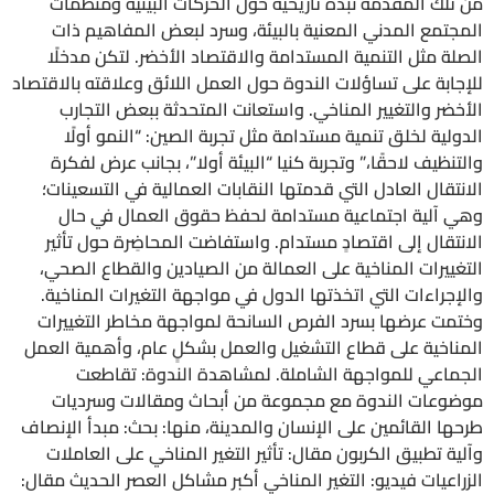
من تلك المقدمة نبذة تاريخية حول الحركات البيئية ومنظمات
المجتمع المدني المعنية بالبيئة، وسرد لبعض المفاهيم ذات
الصلة مثل التنمية المستدامة والاقتصاد الأخضر. لتكن مدخلًا
للإجابة على تساؤلات الندوة حول العمل اللائق وعلاقته بالاقتصاد
الأخضر والتغيير المناخي. واستعانت المتحدثة ببعض التجارب
الدولية لخلق تنمية مستدامة مثل تجربة الصين: “النمو أولًا
والتنظيف لاحقًا،” وتجربة كنيا “البيئة أولا”، بجانب عرض لفكرة
الانتقال العادل التي قدمتها النقابات العمالية في التسعينات؛
وهي آلية اجتماعية مستدامة لحفظ حقوق العمال في حال
الانتقال إلى اقتصادٍ مستدام. واستفاضت المحاضِرة حول تأثير
التغييرات المناخية على العمالة من الصيادين والقطاع الصحي،
والإجراءات التي اتخذتها الدول في مواجهة التغيرات المناخية.
وختمت عرضها بسرد الفرص السانحة لمواجهة مخاطر التغييرات
المناخية على قطاع التشغيل والعمل بشكلٍ عام، وأهمية العمل
الجماعي للمواجهة الشاملة. لمشاهدة الندوة: تقاطعت
موضوعات الندوة مع مجموعة من أبحاث ومقالات وسرديات
طرحها القائمين على الإنسان والمدينة، منها: بحث: مبدأ الإنصاف
وآلية تطبيق الكربون مقال: تأثير التغير المناخي على العاملات
الزراعيات فيديو: التغير المناخي أكبر مشاكل العصر الحديث مقال: