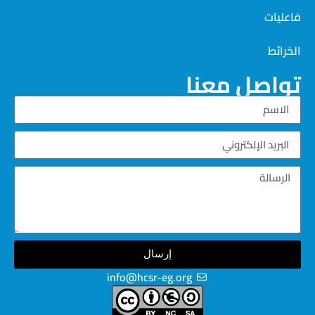
فاعليات
الخرائط
تواصل معنا
إرسال
info@hcsr-eg.org