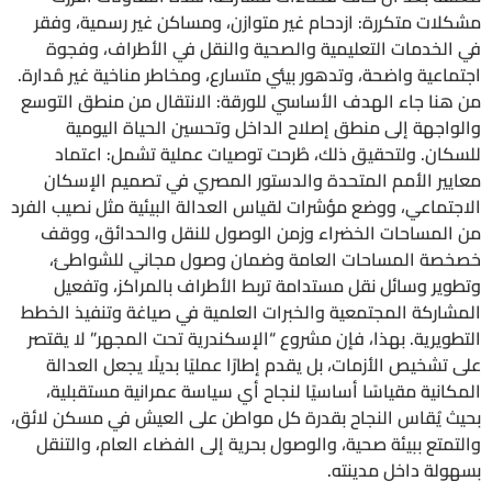
مشكلات متكررة: ازدحام غير متوازن، ومساكن غير رسمية، وفقر
في الخدمات التعليمية والصحية والنقل في الأطراف، وفجوة
اجتماعية واضحة، وتدهور بيئي متسارع، ومخاطر مناخية غير مُدارة.
من هنا جاء الهدف الأساسي للورقة: الانتقال من منطق التوسع
والواجهة إلى منطق إصلاح الداخل وتحسين الحياة اليومية
للسكان. ولتحقيق ذلك، طُرحت توصيات عملية تشمل: اعتماد
معايير الأمم المتحدة والدستور المصري في تصميم الإسكان
الاجتماعي، ووضع مؤشرات لقياس العدالة البيئية مثل نصيب الفرد
من المساحات الخضراء وزمن الوصول للنقل والحدائق، ووقف
خصخصة المساحات العامة وضمان وصول مجاني للشواطئ،
وتطوير وسائل نقل مستدامة تربط الأطراف بالمراكز، وتفعيل
المشاركة المجتمعية والخبرات العلمية في صياغة وتنفيذ الخطط
التطويرية. بهذا، فإن مشروع “الإسكندرية تحت المجهر” لا يقتصر
على تشخيص الأزمات، بل يقدم إطارًا عمليًا بديلًا يجعل العدالة
المكانية مقياسًا أساسيًا لنجاح أي سياسة عمرانية مستقبلية،
بحيث يُقاس النجاح بقدرة كل مواطن على العيش في مسكن لائق،
والتمتع ببيئة صحية، والوصول بحرية إلى الفضاء العام، والتنقل
بسهولة داخل مدينته.