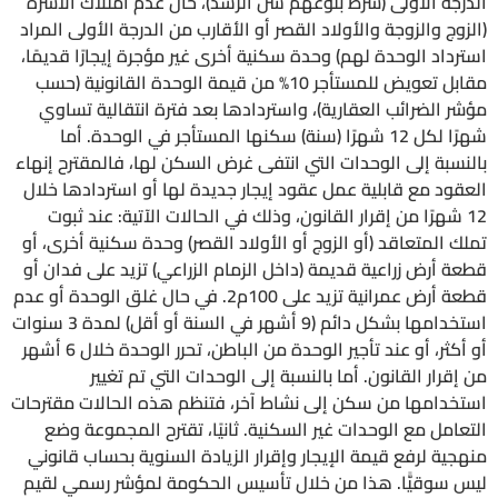
الدرجة الأولى (شرط بلوغهم سن الرشد)، حال عدم امتلاك الأسرة
(الزوج والزوجة والأولاد القصر أو الأقارب من الدرجة الأولى المراد
استرداد الوحدة لهم) وحدة سكنية أخرى غير مؤجرة إيجارًا قديمًا،
مقابل تعويض للمستأجر 10% من قيمة الوحدة القانونية (حسب
مؤشر الضرائب العقارية)، واستردادها بعد فترة انتقالية تساوي
شهرًا لكل 12 شهرًا (سنة) سكنها المستأجر في الوحدة. أما
بالنسبة إلى الوحدات التي انتفى غرض السكن لها، فالمقترح إنهاء
العقود مع قابلية عمل عقود إيجار جديدة لها أو استردادها خلال
12 شهرًا من إقرار القانون، وذلك في الحالات الآتية: عند ثبوت
تملك المتعاقد (أو الزوج أو الأولاد القصر) وحدة سكنية أخرى، أو
قطعة أرض زراعية قديمة (داخل الزمام الزراعي) تزيد على فدان أو
قطعة أرض عمرانية تزيد على 100م2. في حال غلق الوحدة أو عدم
استخدامها بشكل دائم (9 أشهر في السنة أو أقل) لمدة 3 سنوات
أو أكثر، أو عند تأجير الوحدة من الباطن، تحرر الوحدة خلال 6 أشهر
من إقرار القانون. أما بالنسبة إلى الوحدات التي تم تغيير
استخدامها من سكن إلى نشاط آخر، فتنظم هذه الحالات مقترحات
التعامل مع الوحدات غير السكنية. ثانيًا، تقترح المجموعة وضع
منهجية لرفع قيمة الإيجار وإقرار الزيادة السنوية بحساب قانوني
ليس سوقيًّا. هذا من خلال تأسيس الحكومة لمؤشر رسمي لقيم