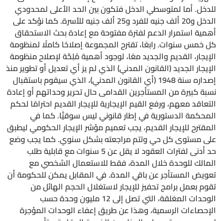
للدخل. أما لمتوسطي الدخل فتكون بين الحد الأعلى لمحدودي
الدخل و20 ألف جنيه للفرد و25 ألف جنيه للأسرة. كما نؤكد على
أهمية استمرار الدعم لفترة مفتوحة مع إعادة بحث الاستحقاق
كل خمس سنوات. رابعًا، تقترح المجموعة إصلاحًا كاملًا لمنظومة
الإيجار، القديم والجديد معًا، لوجود أهمية مُلِحَّة لإصلاح منظومة
الإيجار الجديد (القانون المدني) الذي لم يرَ أي تعديل أو تطوير منذ
إصداره سنة 1948 (أي القانون المدني)، الذي سيقوم باستقبال
نسبة كبيرة من المستأجرين القدامى حال تحرير وحداتهم أو إعادة
التعاقد معهم، ورفع القيم الإيجارية للإيجار القديم احترامًا لحكم
المحكمة الدستورية في إطار قانوني ليس سوقيًّا. كما في
المقترح للإيجار القديم، يجب تعميم مؤشر الإيجار الحكومي ليطبق
على مستوى كل حي وتتم مراجعته بشكل سنوي. كما يجب وضع
حد أدنى لفترات العقود لا يقل عن 5 سنوات مع قابلية طلب
المالك للوحدة خلال المدة، فقط للاستعمال الشخصي مع
تعويض المستأجر عن باقي المدة. في المقابل يمكن للحكومة أن
تقوم بعمل برامج تحفيز للإيجار لاستغلال الحجم الهائل من
الوحدات المغلقة، التي تصل إلى 12 مليون وحدة حسب
الإحصاءات الرسمية، وهذا عن طريق إعفاء الوحدات المؤجرة