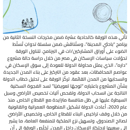
تأتي هذه الورقة كالحادية عشرة ضمن مخرجات النسخة الثانية من
برنامج “باحثي المدينة”، وستُناقَش ضمن سلسلة تدواتٍ تُسلّط
الضوء على أوراق المشاركين/ات في البرنامج، تتناول الورقة
تحوّلات سياسات الإسكان في مصر من خلال دراسة حالة مشروع
“داره”، الذي يمثل محاولة الدولة للعودة إلى سوق الإسكان في
عواصم المحافظات، بعد عقود من التركيز على بناء المدن الجديدة
وانسحابها من المدن القائمة. تركّز الورقة على تحليل خطاب الدولة
بشأن المشروع باعتباره “توجهًا تعويضيًا” لسد الفجوة السكنية
الناتجة عن انسحاب الدولة، وتفحص آليات تخصيص الأراضي وسبل
السيطرة عليها في ظل منافسة متزايدة مع القطاع الخاص. منذ
عام 2020، أعادت الدولة تشكيل المنظومة العمرانية والقانونية
من خلال وقف تراخيص البناء للقطاع الخاص، وتخصيص الأراضي
لصالح الصندوق، وتسهيل نزع الملكية للمنفعة العامة، ما يشير
إلى سعيها لاحتكار الإسكان داخل المدن. تَخلُص الورقة إلى أن