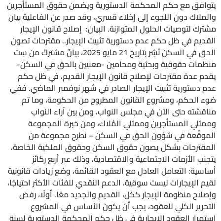
يتوافق مع حكم المحكمة الدستورية ويضمن حقوق المستأجرين
والملاك دون اللجوء إلى إخلاء قسري، وقد صدر عن الفاعلية بيان
مشترك لتوصيات الحلول المتوازنة. البيان: إصلاح قانون الإيجار
القديم في ظل حكم عدم دستورية تثبيت الإيجار.. مقترحات تصون
الحق في السكن نُشِر بتاريخ 21 مايو 2025، بيانٌ مشتركٌ من سِت
منظمات حقوقية وبحثية ومحامين -معنيين بالحق في السكن-
يقدم عدة مقترحات لإصلاح قانون الإيجار القديم، في ظل حكم
عدم دستورية تثبيت الإيجار الصادر في شهر نوفمبر الماضي. ففي
ضوء الحكم، ومشروع القانون المطروح من الحكومة، وما تم
مناقشته حتى الآن في مجلس النواب، ومن بين آراء النواب
وممثلي المستأجرين وممثلي المُلاك، ومن خبرة المجموعة
الموقِّعة في شؤون الحق في السكن – نطرح مجموعة من
المقترحات بشكل يصون حقوق السكن وحقوق الملكية الخاصة،
يتجنب الأزمات الاجتماعية والاقتصادية، وذلك عبر أربع ركائز
أساسية: التعامل العادل مع العقود القائمة، وضع زيادات قانونية
لقيم الإيجارات ليست سوقية، الدعم النقدي للفئات الأكثر احتياجًا،
وإصلاح منظومة الإيجار ككل، القديم والجديد معًا. أولًا، رفض
التحرير الكلي للعقود، يجب أن يكون الأساس في المشروع
استمرار العقود الإيجارية في ظل حكم المحكمة الدستورية لسنة