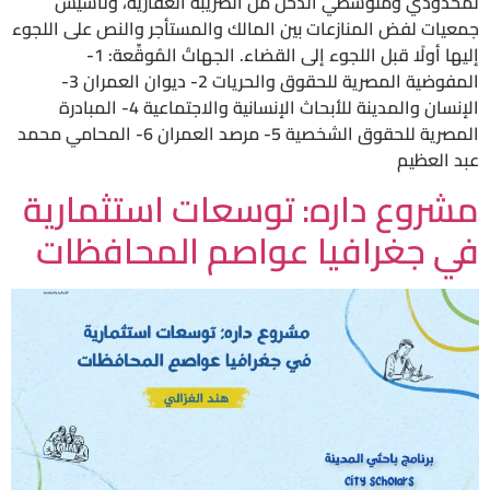
لمحدودي ومتوسطي الدخل من الضريبة العقارية، وتأسيس
جمعيات لفض المنازعات بين المالك والمستأجر والنص على اللجوء
إليها أولًا قبل اللجوء إلى القضاء. الجهاتُ المُوقِّعة: 1-
المفوضية المصرية للحقوق والحريات 2- ديوان العمران 3-
الإنسان والمدينة للأبحاث الإنسانية والاجتماعية 4- المبادرة
المصرية للحقوق الشخصية 5- مرصد العمران 6- المحامي محمد
عبد العظيم
مشروع داره: توسعات استثمارية
في جغرافيا عواصم المحافظات