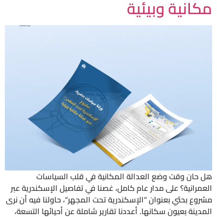
مكانية وبيئية
هل حان وقت وضع العدالة المكانية في قلب السياسات
العمرانية؟ على مدار عام كامل، غصنا في تفاصيل الإسكندرية عبر
مشروع بحثي بعنوان “الإسكندرية تحت المجهر“، حاولنا فيه أن نرى
المدينة بعيون سكانها. أعددنا تقارير شاملة عن أحيائها التسعة،