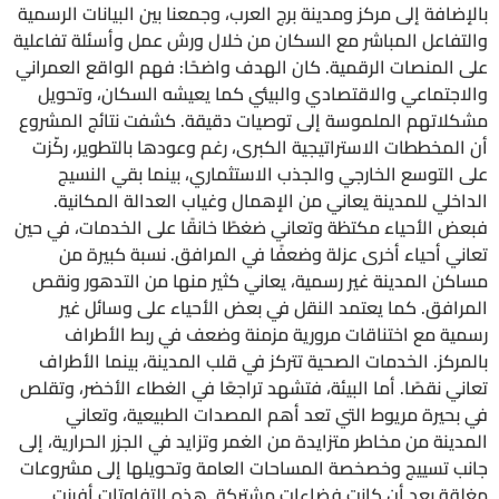
بالإضافة إلى مركز ومدينة برج العرب، وجمعنا بين البيانات الرسمية
والتفاعل المباشر مع السكان من خلال ورش عمل وأسئلة تفاعلية
على المنصات الرقمية. كان الهدف واضحًا: فهم الواقع العمراني
والاجتماعي والاقتصادي والبيئي كما يعيشه السكان، وتحويل
مشكلاتهم الملموسة إلى توصيات دقيقة. كشفت نتائج المشروع
أن المخططات الاستراتيجية الكبرى، رغم وعودها بالتطوير، ركّزت
على التوسع الخارجي والجذب الاستثماري، بينما بقي النسيج
الداخلي للمدينة يعاني من الإهمال وغياب العدالة المكانية.
فبعض الأحياء مكتظة وتعاني ضغطًا خانقًا على الخدمات، في حين
تعاني أحياء أخرى عزلة وضعفًا في المرافق. نسبة كبيرة من
مساكن المدينة غير رسمية، يعاني كثير منها من التدهور ونقص
المرافق. كما يعتمد النقل في بعض الأحياء على وسائل غير
رسمية مع اختناقات مرورية مزمنة وضعف في ربط الأطراف
بالمركز. الخدمات الصحية تتركز في قلب المدينة، بينما الأطراف
تعاني نقصًا. أما البيئة، فتشهد تراجعًا في الغطاء الأخضر، وتقلص
في بحيرة مريوط التي تعد أهم المصدات الطبيعية، وتعاني
المدينة من مخاطر متزايدة من الغمر وتزايد في الجزر الحرارية، إلى
جانب تسييج وخصخصة المساحات العامة وتحويلها إلى مشروعات
مغلقة بعد أن كانت فضاءات مشتركة. هذه التفاوتات أفرزت