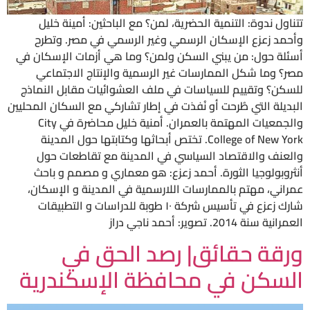
تتناول ندوة: التنمية الحضرية، لمن؟ مع الباحثين: أمينة خليل
وأحمد زعزع الإسكان الرسمي وغير الرسمي في مصر. وتطرح
أسئلة حول: من يبني السكن ولمن؟ وما هي أزمات الإسكان في
مصر؟ وما شكل الممارسات غير الرسمية والإنتاج الاجتماعي
للسكن؟ وتقييم للسياسات في ملف العشوائيات مقابل النماذج
البديلة التي طُرحت أو نُفذت في إطار تشاركي مع السكان المحليين
والجمعيات المهتمة بالعمران. أمنية خليل محاضرة في City
College of New York. تختص أبحاثها وكتابتها حول المدينة
والعنف والاقتصاد السياسي في المدينة مع تقاطعات حول
أنثروبولوجيا الثورة. أحمد زعزع: هو معماري و مصمم و باحث
عمراني، مهتم بالممارسات اللارسمية في المدينة و الإسكان،
شارك زعزع في تأسيس شركة ١٠ طوبة للدراسات و التطبيقات
العمرانية سنة 2014. تصوير: أحمد ناجي دراز
ورقة حقائق| رصد الحق في
السكن في محافظة الإسكندرية