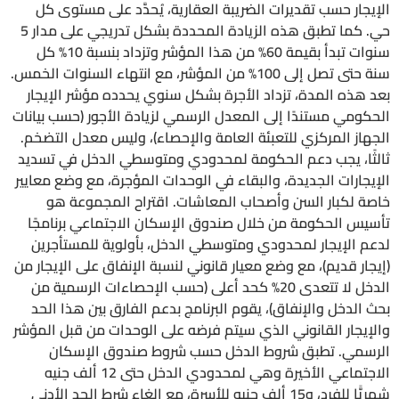
الإيجار حسب تقديرات الضريبة العقارية، يُحدَّد على مستوى كل
حي. كما تطبق هذه الزيادة المحددة بشكل تدريجي على مدار 5
سنوات تبدأ بقيمة 60% من هذا المؤشر وتزداد بنسبة 10% كل
سنة حتى تصل إلى 100% من المؤشر، مع انتهاء السنوات الخمس.
بعد هذه المدة، تزداد الأجرة بشكل سنوي يحدده مؤشر الإيجار
الحكومي مستندًا إلى المعدل الرسمي لزيادة الأجور (حسب بيانات
الجهاز المركزي للتعبئة العامة والإحصاء)، وليس معدل التضخم.
ثالثًا، يجب دعم الحكومة لمحدودي ومتوسطي الدخل في تسديد
الإيجارات الجديدة، والبقاء في الوحدات المؤجرة، مع وضع معايير
خاصة لكبار السن وأصحاب المعاشات. اقتراح المجموعة هو
تأسيس الحكومة من خلال صندوق الإسكان الاجتماعي برنامجًا
لدعم الإيجار لمحدودي ومتوسطي الدخل، بأولوية للمستأجرين
(إيجار قديم)، مع وضع معيار قانوني لنسبة الإنفاق على الإيجار من
الدخل لا تتعدى 20% كحد أعلى (حسب الإحصاءات الرسمية من
بحث الدخل والإنفاق)، يقوم البرنامج بدعم الفارق بين هذا الحد
والإيجار القانوني الذي سيتم فرضه على الوحدات من قبل المؤشر
الرسمي. تطبق شروط الدخل حسب شروط صندوق الإسكان
الاجتماعي الأخيرة وهي لمحدودي الدخل حتى 12 ألف جنيه
شهريًّا للفرد، و15 ألف جنيه للأسرة، مع إلغاء شرط الحد الأدنى