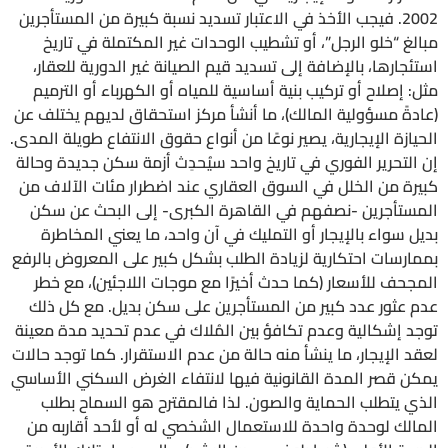
2002. فيجب الأخذ في الاعتبار تسديد نسبة كبيرة من المستأجرين
مبالغ “خلو الرجل”، أو تشطيب الوحدات غير المكتملة في تاريخ
استئجارها، بالإضافة إلى تسديد قيم الصيانة غير الدورية للعقار،
مثل: إصلاح أو تركيب بنية أساسية للمياه أو الكهرباء أو الترميم
(عادةً مسؤولية المالك)، ما أنشأ مركز استحقاق لديهم يختلف عن
الحيازة الإيجارية، يصير نوعًا من أنواع حقوق الانتفاع طويلة المدى.
إن التحرير الفوري في تاريخ واحد سيُحدِث أزمة سكن جديدة وحالة
كبيرة من الخلل في السوق العقاري عند اضطرار مئات الآلاف من
المستأجرين -نصفهم في القاهرة الكبرى- إلى البحث عن سكن
بديل سواء بالإيجار أو التمليك في آن واحد، ما يعني المخاطرة
بممارسات احتكارية لزيادة الطلب بشكل كبير على المعروض بالرفع
المجحف للأسعار (كما حدث أخيرًا مع موجات اللاجئين)، مع خطر
عدم عثور عدد كبير من المستأجرين على سكن بديل. مع كل ذلك
توجد إشكالية وعدم تكافؤ بين المُلاك في عدم تحديد مدة معينة
لعقد الإيجار، ما ينشأ منه حالة من عدم الاستقرار. كما توجد حالات
يمكن قصر المدة القانونية فيها لانتفاء الغرض السكني الأساسي
الذي يتطلب الحماية والصون. لذا فالمقترح هو السماح بطلب
المالك لوحدة واحدة للاستعمال الشخصي له أو لأحد أقاربه من