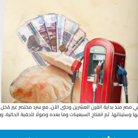
 في مصر منذ بداية القرن العشرين وحتى الآن، مع سرد مختصر غير مُخل 
ولى والثانية، ثم عصر يوليو 1952 بخمسيناتها وستيناتها. ثم انفتاح السبعينات وما بعده وصول