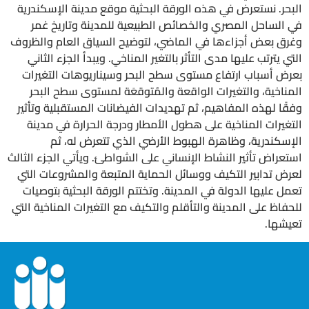
البحر. نستعرض في هذه الورقة البحثية موقع مدينة الإسكندرية
في الساحل المصري والخصائص الطبيعية للمدينة وتاريخ غمر
وغرق بعض أجزاءها في الماضي، لتوضيح السياق العام والظروف
التي يترتب عليها مدى التأثر بالتغير المناخي. ويبدأ الجزء الثاني
بعرض أسباب ارتفاع مستوى سطح البحر وسيناريوهات التغيرات
المناخية، والتغيرات الواقعة والمُتوقعَة لمستوى سطح البحر
وفقًا لهذه المفاهيم، ثم تهديدات الفيضانات المستقبلية وتأثير
التغيرات المناخية على هطول الأمطار ودرجة الحرارة في مدينة
الإسكندرية، وظاهرة الهبوط الأرضي الذي تتعرض له، ثم
استعراض تأثير النشاط الإنساني على الشواطئ. ويأتي الجزء الثالث
لعرض تدابير التكيف ووسائل الحماية المتبعة والمشروعات التي
تعمل عليها الدولة في المدينة. وتختتم الورقة البحثية بتوصيات
للحفاظ على المدينة والتأقلم والتكيف مع التغيرات المناخية التي
تعيشها.