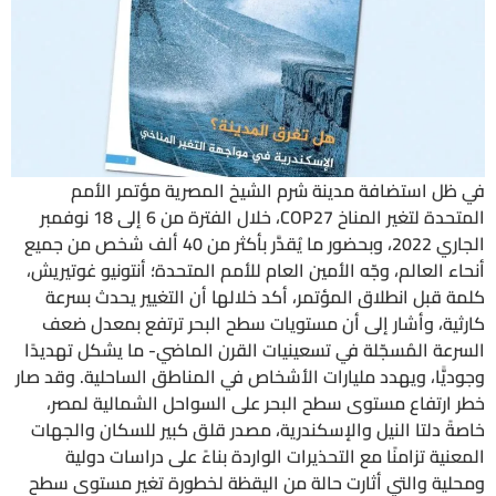
في ظل استضافة مدينة شرم الشيخ المصرية مؤتمر الأمم
المتحدة لتغير المناخ COP27، خلال الفترة من 6 إلى 18 نوفمبر
الجاري 2022، وبحضور ما يُقدَّر بأكثر من 40 ألف شخص من جميع
أنحاء العالم، وجّه الأمين العام للأمم المتحدة؛ أنتونيو غوتيريش،
كلمة قبل انطلاق المؤتمر، أكد خلالها أن التغيير يحدث بسرعة
كارثية، وأشار إلى أن مستويات سطح البحر ترتفع بمعدل ضعف
السرعة المُسجّلة في تسعينيات القرن الماضي- ما يشكل تهديدًا
وجوديًّا، ويهدد مليارات الأشخاص في المناطق الساحلية. وقد صار
خطر ارتفاع مستوى سطح البحر على السواحل الشمالية لمصر،
خاصةً دلتا النيل والإسكندرية، مصدر قلق كبير للسكان والجهات
المعنية تزامنًا مع التحذيرات الواردة بناءً على دراسات دولية
ومحلية والتي أثارت حالة من اليقظة لخطورة تغير مستوى سطح