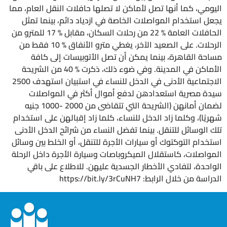
اليومي، كما أنها تصل لأماكن لا تصلها حافلات النقل العام، مما
يجعل استخدام المواصلات الخاصة في ازدياد دائم، بينما تمثل
الحافلات العامة % 22 من رحلات السكان، مقابل % 17 للمترو من
الرحلات. على الصعيد الآخر، يغطي مترو الأنفاق % 10 فقط من
مساحة القاهرة، بينما يمكن أن تصل الأتوبيسات إلى كافة
الأماكن في المدينة. وفي ضوء ذلك، ذكرت % 40 من الشريحة
الاجتماعية الأدنى في الدخل للنساء في استبيان استهدف 2500
سيدة مصرية استعدادهن لدفع أموال أكثر في المواصلات
لضمان أمانهن (الشريحة التي تتقاضى من 2000 -1000 جنيه
شهريًا)، وكلما زاد الدخل للنساء، كلما زاد إقبالهن على استخدام
تلك الوسائل للتنقل. بينما تفضل النساء من شرائح الدخل الأدنى
استخدام التوكتوك أو سيارات الأجرة للتنقل، أو الخلط بين وسائل
المواصلات، كاستقلال الميكروباصات وسيارة الأجرة داخل الرحلة
الواحدة، لتفادي الأخطار الجسدية عليهن. للاطلاع على باقي
الدراسة من خلال الرابط: https://bit.ly/3rCuNH7