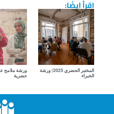
اقرأ ايضًا:
المختبر الحضري 2025| ورشة
ورشة ملامح عم
الخبراء
حضرية