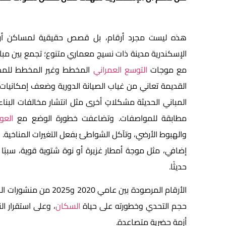
هذه ليست مجرد أرقام، بل قصص حقيقية لمساكن أرهق
الإسكندرية مدينة ذات نسيج معماري متنوع؛ تجمع بين مبانٍ تا
مع موجات
التوسع العمراني
المخطط وغير المخطط للمدين
القديمة تعاني من غياب الصيانة الدورية وضعف إمكانيا
المباني الحديثة مشكلاتٍ أخرى مثل انتشار مخالفات البن
مطابقة للمواصفات. وتضاعفت خطورة الوضع مع
العوا
والهبوط الأرضي، وتآكل الشواطئ بفعل التغيرات المناخ
إضافي، مثل موجة أمطار غزيرة أو نوة شتوية قوية، سببًا م
حديثًا.
حجم التحدي وخطورته على حياة
السكان
، وعلى استقرار ا
أزمة حضرية متصاعدة.