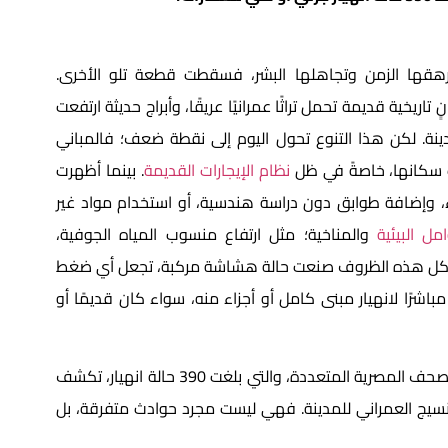
ها الزمن وتجاهلها البشر، فسقطت قطعة تلو الأخرى.
ريخية قديمة تحمل تراثًا عمرانيًا عريقًا، وأبراج حديثة ارتفعت
ة. لكن هذا التنوع تحول اليوم إلى نقطة ضعف؛ فالمباني
ت سكانها، خاصةً في ظل
نظام الإيجارات القديمة
. بينما أظهرت
اء، وإضافة طوابق دون دراسة هندسية، أو استخدام مواد غير
مل البيئية
والمناخية؛ مثل ارتفاع منسوب المياه الجوفية،
ية. كل هذه الظروف صنعت حالة هشاشة مركبة، تجعل أي ضغط
باشرًا لانهيار مبنى كامل أو أجزاء منه، سواء كان قديمًا أو
الأرقام المرصودة بين عامي 2020 و2025 من منشورات الصحف المصرية المتعددة، والتي بلغت 390 حالة انهيار، تكشف
لنسيج العمراني للمدينة. فهي ليست مجرد حوادث متفرقة، بل