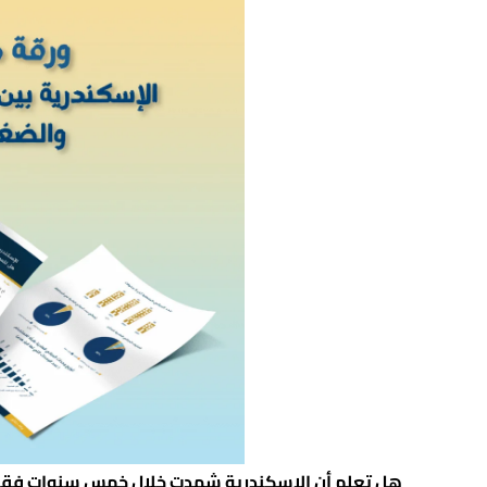
هل تعلم أن الإسكندرية شهدت خلال خمس سنوات فقط 390 حالة انهيار جزئي أو كلي للعقار