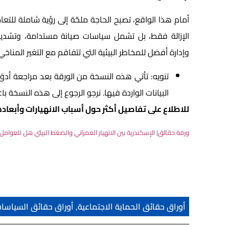
أمام هذا الواقع، تصبح الحاجة ملحّة إلى رؤية شاملة للتعا
الإزالة فقط، بل تشمل سياسات صيانة مستدامة، وتشديد الر
وإدارة أفضل للمخاطر البيئية التي تتفاقم مع التغير المناخي
تنويه: تأتي هذه النسخة من الورقة بعد مراجعة أدق
البيانات الواردة فيها. نرجو الرجوع إلى هذه النسخة ب
للاطلاع على تفاصيل أكثر حول أسباب الانهيارات وأبعادها
ورقة حقائق| الإسكندرية بين الانهيار العمراني والضغط البيئي هل للعوامل ال
أوراق حقائق الحماية الاجتماعية
,
أوراق حقائق السياسات