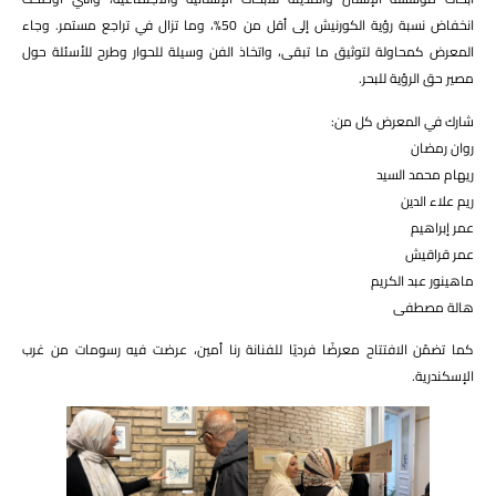
انخفاض نسبة رؤية الكورنيش إلى أقل من 50%، وما تزال في تراجع مستمر. وجاء
المعرض كمحاولة لتوثيق ما تبقى، واتخاذ الفن وسيلة للحوار وطرح للأسئلة حول
مصير حق الرؤية للبحر.
شارك في المعرض كل من:
روان رمضان
ريهام محمد السيد
ريم علاء الدين
عمر إبراهيم
عمر قراقيش
ماهينور عبد الكريم
هالة مصطفى
كما تضمّن الافتتاح معرضًا فرديًا للفنانة رنا أمين، عرضت فيه رسومات من غرب
الإسكندرية.