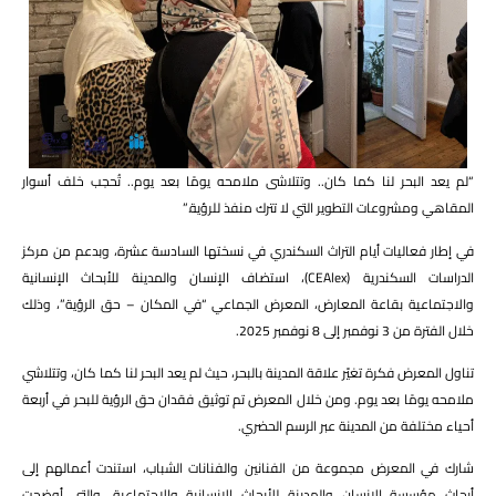
“لم يعد البحر لنا كما كان.. وتتلاشى ملامحه يومًا بعد يوم.. تُحجب خلف أسوار
المقاهي ومشروعات التطوير التي لا تترك منفذ للرؤية.”
في إطار فعاليات أيام التراث السكندري في نسختها السادسة عشرة، وبدعم من مركز
الدراسات السكندرية (CEAlex)، استضاف الإنسان والمدينة للأبحاث الإنسانية
والاجتماعية بقاعة المعارض، المعرض الجماعي “في المكان – حق الرؤية”، وذلك
خلال الفترة من 3 نوفمبر إلى 8 نوفمبر 2025.
تناول المعرض فكرة تغيّر علاقة المدينة بالبحر، حيث لم يعد البحر لنا كما كان، وتتلاشي
ملامحه يومًا بعد يوم. ومن خلال المعرض تم توثيق فقدان حق الرؤية للبحر في أربعة
أحياء مختلفة من المدينة عبر الرسم الحضري.
شارك في المعرض مجموعة من الفنانين والفنانات الشباب، استندت أعمالهم إلى
أبحاث مؤسسة الإنسان والمدينة للأبحاث الإنسانية والاجتماعية، والتي أوضحت