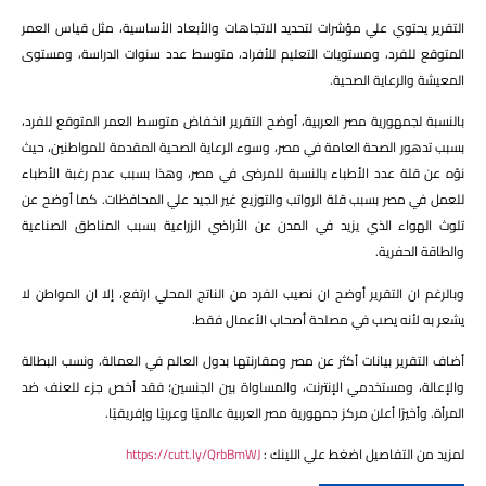
التقرير يحتوي علي مؤشرات لتحديد الاتجاهات والأبعاد الأساسية، مثل قياس العمر
المتوقع للفرد، ومستويات التعليم للأفراد، متوسط عدد سنوات الدراسة، ومستوى
المعيشة والرعاية الصحية.
بالنسبة لجمهورية مصر العربية، أوضح التقرير انخفاض متوسط العمر المتوقع للفرد،
بسبب تدهور الصحة العامة في مصر، وسوء الرعاية الصحية المقدمة للمواطنين، حيث
نوّه عن قلة عدد الأطباء بالنسبة للمرضى في مصر، وهذا بسبب عدم رغبة الأطباء
للعمل في مصر بسبب قلة الرواتب والتوزيع غير الجيد علي المحافظات. كما أوضح عن
تلوث الهواء الذي يزيد في المدن عن الأراضي الزراعية بسبب المناطق الصناعية
والطاقة الحفرية.
وبالرغم ان التقرير أوضح ان نصيب الفرد من الناتج المحلي ارتفع، إلا ان المواطن لا
يشعر به لأنه يصب في مصلحة أصحاب الأعمال فقط.
أضاف التقرير بيانات أكثر عن مصر ومقارنتها بدول العالم في العمالة، ونسب البطالة
والإعالة، ومستخدمي الإنترنت، والمساواة بين الجنسين؛ فقد أخص جزء للعنف ضد
المرأة. وأخيرًا أعلن مركز جمهورية مصر العربية عالميًا وعربيًا وإفريقيًا.
لمزيد من التفاصيل اضغط علي اللينك :
https://cutt.ly/QrbBmWJ