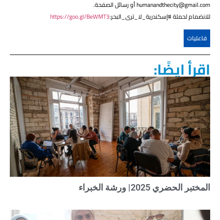
humanandthecity@gmail.com أو رسائل الصفحة.
للانضمام لحملة #إسكندرية_لا_ترى_البحر:
https://goo.gl/BeWMT3
فاعليات
اقرأ ايضًا:
المختبر الحضري 2025| ورشة الخبراء