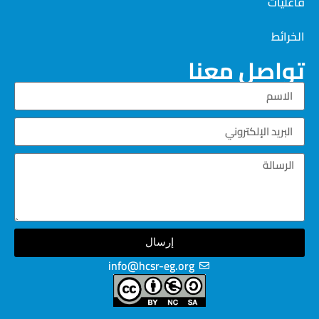
فاعليات
الخرائط
تواصل معنا
إرسال
info@hcsr-eg.org