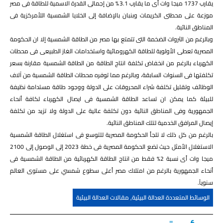
يقارب 1737 ميجا وات أى ما يقارب 3.1% من إجمالى القدرة الاسمية للطاقة فى مصر
موزعة على محطتى الكريمات وبنبان بالإضافة إلى الخلايا الشمسية اللأمركزية فى
المناطق النائية.​
وبالرغم من الثروات الضخمة التى تتمتع بها مصر من الطاقة الشمسية إلا ان الحكومة
المصرية تعطى الأولوية للطاقة الكهرومائية واستخدامات الغاز الطبيعى فى محطات
الكهرباء بالرغم من انخفاض تكلفة انتاج الطاقة من الطاقة الشمسية مقارنة بسعر
تكلفتها فى السنوات السابقة، وبالرغم مما توفره محطات الطاقة الشمسية من آلاف
الوظائف وتقليل تكلفة شراء المحروقات على الدولة ووجود طاقة مستدامة نظيفة
للبيئة كما يمكن ان تساعد الطاقة الشمسية فى ايصال الكهرباء لكافة أنحاء
الجمهورية وفى المناطق النائية دون تكلفة عالية على الدولة ولا تزيد من تكلفة
إيصال المرافق الخدمية لتلك المناطق النائية.​
بالرغم من كل ذلك لا تلجأ الحكومة المصرية للتوسع فى استغلال الطاقة الشمسية
الاستغلال الأمثل حيث تضع الحكومة المصرية فى خطة 2023 إلى الوصول إلى 2100
ميجا وات أى نسبة 2% فقط من انتاج الطاقة الكهربائية من الطاقة الشمسية فى
أنحاء الجمهورية بالرغم من امتلاك مصر أعلى سطوع شمسي على مستوى العالم
سنوياً.
الوسائط المتعددة العدالة البيئية
,
مقالات العدالة البيئية