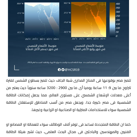
تتميز مصر بوقوعها فى المناخ المدارى شبة الجاف حيث تتميز بسطوع الشمس لفترة
تتراوح ما بين 9: 11 ساعة يوميا أى ما بين 2900 : 3200 ساعه سنوياً حيث يعتبر من
أعلى معدلات الإشعاع الشمسي على مستوى العالم، مما يجعل إمكانات الطاقة
الشمسية فى مصر كبيرة جدا، ويجعل مصر من أنسب المناطق للإستغلال الطاقة
الشمسية سواء للاستخدامات المنزلية او الصناعية او الزراعية وغيرها. ​
كما ان الطاقة المتجددة تساعد فى توفر آلاف الوظائف سواء للعمالة او المصانع او
الفنيين والمهندسين والباحثين فى مجال البحث العلمى، حيث تشير هيئة الطاقة